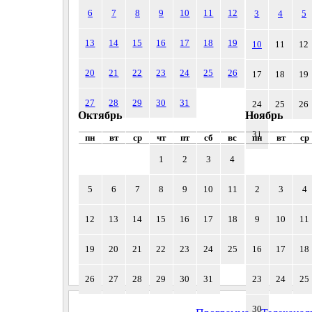
6
7
8
9
10
11
12
3
4
5
13
14
15
16
17
18
19
10
11
12
20
21
22
23
24
25
26
17
18
19
27
28
29
30
31
24
25
26
Октябрь
Ноябрь
31
пн
вт
ср
чт
пт
сб
вс
пн
вт
ср
1
2
3
4
5
6
7
8
9
10
11
2
3
4
12
13
14
15
16
17
18
9
10
11
19
20
21
22
23
24
25
16
17
18
26
27
28
29
30
31
23
24
25
30