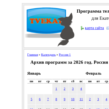
Программа тел
для Екат
карта сайта
Главная
»
Календарь
»
Россия 1
Архив программ за 2026 год. Россия
Январь
Февраль
пн
вт
ср
чт
пт
сб
вс
пн
вт
ср
1
2
3
4
5
6
7
8
9
10
11
2
3
4