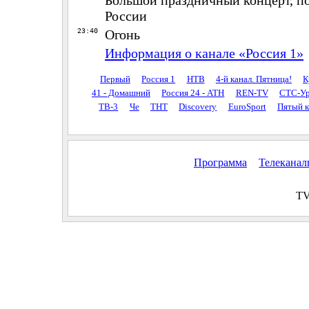
России
23:40
Огонь
Информация о канале «Россия 1»
Первый
Россия 1
НТВ
4-й канал. Пятница!
К
41 - Домашний
Россия 24 - АТН
REN-TV
СТС-Ур
ТВ-3
Че
ТНТ
Discovery
EuroSport
Пятый к
Программа
Телекана
TV