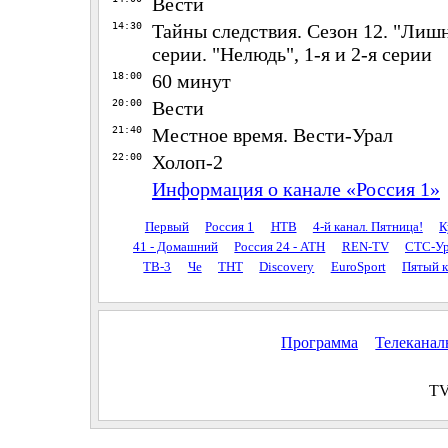
Вести
14:30
Тайны следствия. Сезон 12. "Лишн
серии. "Нелюдь", 1-я и 2-я серии
18:00
60 минут
20:00
Вести
21:40
Местное время. Вести-Урал
22:00
Холоп-2
Информация о канале «Россия 1»
Первый
Россия 1
НТВ
4-й канал. Пятница!
К
41 - Домашний
Россия 24 - АТН
REN-TV
СТС-Ур
ТВ-3
Че
ТНТ
Discovery
EuroSport
Пятый к
Программа
Телекана
TV