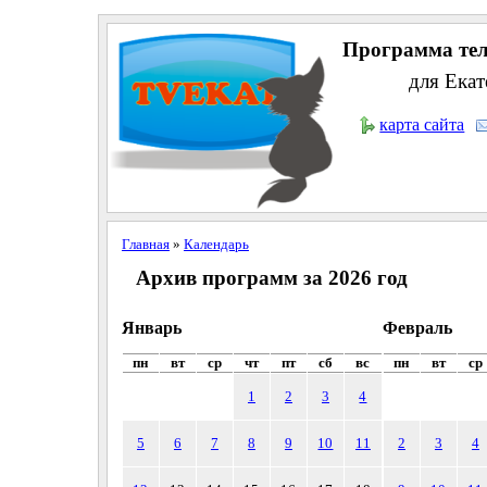
Программа тел
для Екат
карта сайта
Главная
»
Календарь
Архив программ за 2026 год
Январь
Февраль
пн
вт
ср
чт
пт
сб
вс
пн
вт
ср
1
2
3
4
5
6
7
8
9
10
11
2
3
4