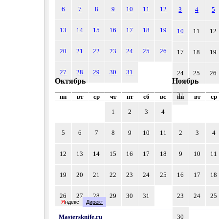
6
7
8
9
10
11
12
3
4
5
13
14
15
16
17
18
19
10
11
12
20
21
22
23
24
25
26
17
18
19
27
28
29
30
31
24
25
26
Октябрь
Ноябрь
31
пн
вт
ср
чт
пт
сб
вс
пн
вт
ср
1
2
3
4
5
6
7
8
9
10
11
2
3
4
12
13
14
15
16
17
18
9
10
11
19
20
21
22
23
24
25
16
17
18
26
27
28
29
30
31
23
24
25
Яндекс
Директ
mastersknife.ru
30