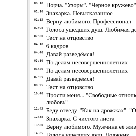
00:10
Порча. "Узоры". "Черное кружево"
01:10
Знахарка. Невысказанное
01:35
Верну любимого. Профессионал
02:05
Голоса ушедших душ. Любимая д
02:30
Тест на отцовство
04:10
6 кадров
04:40
Давай разведёмся!
05:30
По делам несовершеннолетних
06:30
По делам несовершеннолетних
07:25
Давай разведёмся!
08:25
Тест на отцовство
10:40
Прости меня... "Свободные отнош
любовь"
11:45
Беду отведу. "Как на дрожжах". "
12:55
Знахарка. С чистого листа
13:30
Верну любимого. Мужчина её жи
14:05
Голоса ушедших душ. Должник