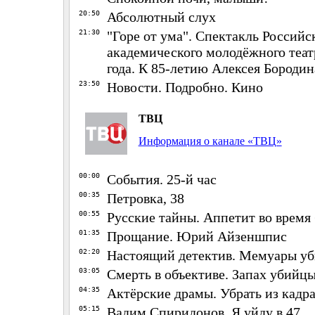
20:50
Абсолютный слух
21:30
"Горе от ума". Спектакль Российс
академического молодёжного теат
года. К 85-летию Алексея Бородин
23:50
Новости. Подробно. Кино
ТВЦ
Информация о канале «ТВЦ»
00:00
События. 25-й час
00:35
Петровка, 38
00:55
Русские тайны. Аппетит во время
01:35
Прощание. Юрий Айзеншпис
02:20
Настоящий детектив. Мемуары у
03:05
Смерть в объективе. Запах убийц
04:35
Актёрские драмы. Убрать из кадр
05:15
Вадим Спиридонов. Я уйду в 47