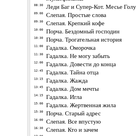
08:30
Леди Баг и Супер-Кот. Месье Голу
09:00
Слепая. Простые слова
09:30
Слепая. Крепкий кофе
10:00
Порча. Бездомный господин
10:30
Порча. Трогательная история
11:00
Гадалка. Оморочка
11:30
Гадалка. Не могу забыть
12:00
Гадалка. Довести до конца
12:45
Гадалка. Тайна отца
13:15
Гадалка. Жажда
13:45
Гадалка. Дом мечты
14:15
Гадалка. Игла
15:00
Гадалка. Жертвенная жила
15:30
Порча. Старый адрес
16:00
Слепая. Все впустую
16:30
Слепая. Кто и зачем