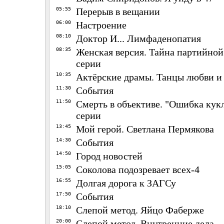
05:55
Перерыв в вещании
06:00
Настроение
08:10
Доктор И... Лимфаденопатия
08:35
Женская версия. Тайна партийной 
серии
10:35
Актёрские драмы. Танцы любви и
11:30
События
11:50
Смерть в объективе. "Ошибка кукло
серии
13:45
Мой герой. Светлана Пермякова
14:30
События
14:50
Город новостей
15:05
Соколова подозревает всех-4
16:55
Долгая дорога к ЗАГСу
17:50
События
18:10
Слепой метод. Яйцо Фаберже
20:00
Слепой метод. Внутренние дела