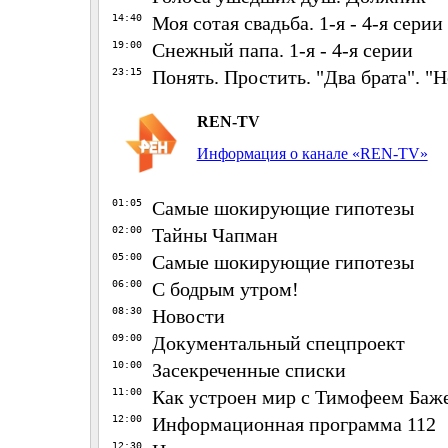
14:40
Моя сотая свадьба. 1-я - 4-я серии
19:00
Снежный папа. 1-я - 4-я серии
23:15
Понять. Простить. "Два брата". "
REN-TV
Информация о канале «REN-TV»
01:05
Самые шокирующие гипотезы
02:00
Тайны Чапман
05:00
Самые шокирующие гипотезы
06:00
С бодрым утром!
08:30
Новости
09:00
Документальный спецпроект
10:00
Засекреченные списки
11:00
Как устроен мир с Тимофеем Ба
12:00
Информационная программа 112
12:30