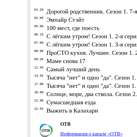
01:20
Дорогой родственник. Сезон 1. 7-
02:05
Эмпайр Стэйт
05:00
100 мест, где поесть
06:15
С лёгким утром! Сезон 1. 2-я сери
07:00
С лёгким утром! Сезон 1. 3-я сери
08:00
ПроСТО кухня. Лучшее. Сезон 1. 2
09:35
Маме снова 17
11:45
Самый лучший день
13:55
Тысяча "нет" и одно "да". Сезон 1. 
17:00
Тысяча "нет" и одно "да". Сезон 1.
18:00
Солнце, море, два ствола. Сезон 2.
21:00
Сумасшедшая езда
22:55
Выжить в Калахари
ОТВ
Информация о канале «ОТВ»