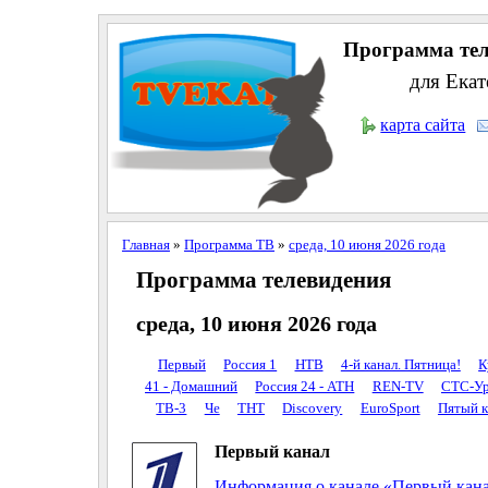
Программа тел
для Екат
карта сайта
Главная
»
Программа ТВ
»
среда, 10 июня 2026 года
Программа телевидения
среда, 10 июня 2026 года
Первый
Россия 1
НТВ
4-й канал. Пятница!
К
41 - Домашний
Россия 24 - АТН
REN-TV
СТС-Ур
ТВ-3
Че
ТНТ
Discovery
EuroSport
Пятый к
Первый канал
Информация о канале «Первый кан