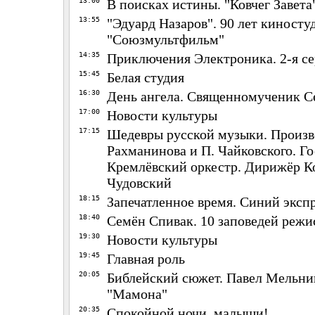
13:00
В поисках истины. "Ковчег Завета
13:55
"Эдуард Назаров". 90 лет киносту
"Союзмультфильм"
14:35
Приключения Электроника. 2-я с
15:45
Белая студия
16:30
День ангела. Священномученик С
17:00
Новости культуры
17:15
Шедевры русской музыки. Произв
Рахманинова и П. Чайковского. Г
Кремлёвский оркестр. Дирижёр К
Чудовский
18:15
Запечатленное время. Синий эксп
18:40
Семён Спивак. 10 заповедей режи
19:30
Новости культуры
19:45
Главная роль
20:05
Библейский сюжет. Павел Мельни
"Мамона"
20:35
Спокойной ночи, малыши!