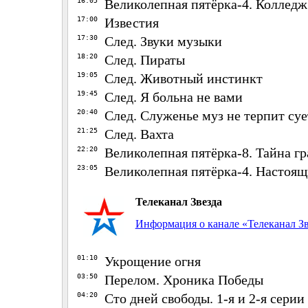
16:05
Великолепная пятёрка-4. Колледж
17:00
Известия
17:30
След. Звуки музыки
18:20
След. Пираты
19:05
След. Животный инстинкт
19:45
След. Я больна не вами
20:40
След. Служенье муз не терпит су
21:25
След. Вахта
22:20
Великолепная пятёрка-8. Тайна г
23:05
Великолепная пятёрка-4. Настоя
Телеканал Звезда
Информация о канале «Телеканал Зв
01:10
Укрощение огня
03:50
Перелом. Хроника Победы
04:20
Сто дней свободы. 1-я и 2-я серии