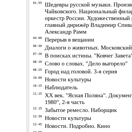
01:55
Шедевры русской музыки. Произв
Чайковского. Национальный фил
оркестр России. Художественный 
главный дирижёр Владимир Спива
Александр Рамм
03:00
Перерыв в вещании
06:30
Диалоги о животных. Московский
07:20
В поисках истины. "Ковчег Завета
08:10
Слово о словах. "Дело выгорело"
08:25
Город над головой. 3-я серия
10:00
Новости культуры
10:15
Наблюдатель
11:15
ХХ век. "Ясная Поляна". Докуме
1980", 2-я часть
12:15
Забытое ремесло. Наборщик
12:30
Новости культуры
12:45
Новости. Подробно. Кино