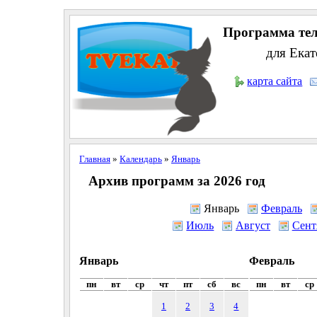
Программа тел
для Екат
карта сайта
Главная
»
Календарь
»
Январь
Архив программ за 2026 год
Январь
Февраль
Июль
Август
Сент
Январь
Февраль
пн
вт
ср
чт
пт
сб
вс
пн
вт
ср
1
2
3
4