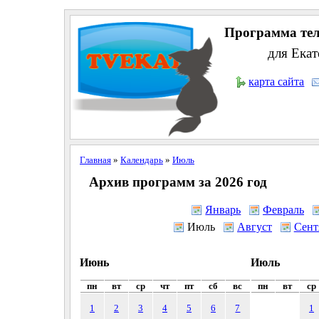
Программа тел
для Екат
карта сайта
Главная
»
Календарь
»
Июль
Архив программ за 2026 год
Январь
Февраль
Июль
Август
Сент
Июнь
Июль
пн
вт
ср
чт
пт
сб
вс
пн
вт
ср
1
2
3
4
5
6
7
1