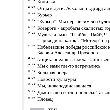
07:50
Копилка
10:10
Отцы и дети. Аскольд и Эдгард З
10:40
Курьер
12:05
"Курьер". Мы перебесимся и буде
12:45
Козероги - акробаты скалистых го
13:40
Мультфильмы. "Шайбу! Шайбу!". 
"Приходи на каток". "Метеор" на 
14:50
Нобелевские победы российской 
Басов и Александр Прохоров
15:35
Энциклопедия загадок. Таинстве
16:05
Мы с вами где-то встречались
17:35
Большая опера
19:30
Новости культуры
19:45
Мы, нижеподписавшиеся
22:05
Дожить до светлой полосы. Татья
23:00
Пловец
ТВЦ