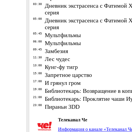
03:30
Дневник экстрасенса с Фатимой Х
серия
05:00
Дневник экстрасенса с Фатимой Х
серия
05:45
Мультфильмы
06:00
Мультфильмы
09:45
Замбезия
11:30
Лес чудес
13:00
Кунг-фу тигр
15:00
Запретное царство
17:00
И грянул гром
19:00
Библиотекарь: Возвращение в ко
21:00
Библиотекарь: Проклятие чаши И
23:00
Пираньи 3DD
Телеканал Че
Информация о канале «Телеканал Ч