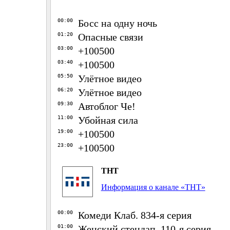
00:00
Босс на одну ночь
01:20
Опасные связи
03:00
+100500
03:40
+100500
05:50
Улётное видео
06:20
Улётное видео
09:30
Автоблог Че!
11:00
Убойная сила
19:00
+100500
23:00
+100500
ТНТ
Информация о канале «ТНТ»
00:00
Комеди Клаб. 834-я серия
01:00
Женский стендап. 110-я серия