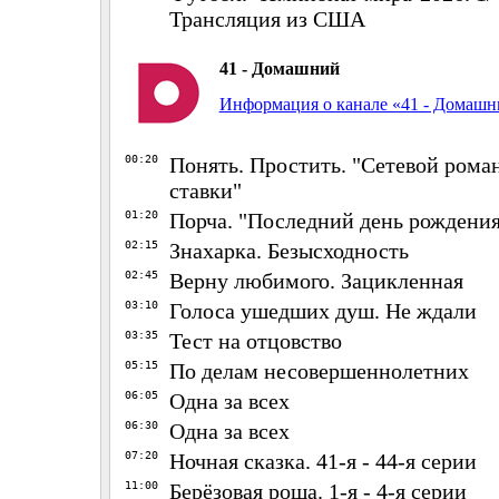
Трансляция из США
41 - Домашний
Информация о канале «41 - Домаш
00:20
Понять. Простить. "Сетевой рома
ставки"
01:20
Порча. "Последний день рождения
02:15
Знахарка. Безысходность
02:45
Верну любимого. Зацикленная
03:10
Голоса ушедших душ. Не ждали
03:35
Тест на отцовство
05:15
По делам несовершеннолетних
06:05
Одна за всех
06:30
Одна за всех
07:20
Ночная сказка. 41-я - 44-я серии
11:00
Берёзовая роща. 1-я - 4-я серии