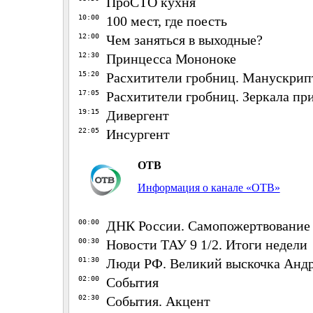
ПроСТО кухня
10:00
100 мест, где поесть
12:00
Чем заняться в выходные?
12:30
Принцесса Мононоке
15:20
Расхитители гробниц. Манускрип
17:05
Расхитители гробниц. Зеркала пр
19:15
Дивергент
22:05
Инсургент
ОТВ
Информация о канале «ОТВ»
00:00
ДНК России. Самопожертвование
00:30
Новости ТАУ 9 1/2. Итоги недели
01:30
Люди РФ. Великий выскочка Анд
02:00
События
02:30
События. Акцент