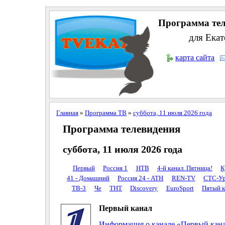
Программа тел
для Екат
карта сайта
Главная
»
Программа ТВ
»
суббота, 11 июля 2026 года
Программа телевидения
суббота, 11 июля 2026 года
Первый
Россия 1
НТВ
4-й канал. Пятница!
К
41 - Домашний
Россия 24 - АТН
REN-TV
СТС-Ур
ТВ-3
Че
ТНТ
Discovery
EuroSport
Пятый к
Первый канал
Информация о канале «Первый кан