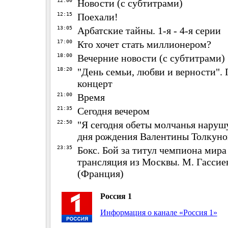
12:00
Новости (с субтитрами)
12:15
Поехали!
13:05
Арбатские тайны. 1-я - 4-я серии
17:00
Кто хочет стать миллионером?
18:00
Вечерние новости (с субтитрами)
18:20
"День семьи, любви и верности".
концерт
21:00
Время
21:35
Сегодня вечером
22:50
"Я сегодня обеты молчанья нарушу
дня рождения Валентины Толкуно
23:35
Бокс. Бой за титул чемпиона мир
трансляция из Москвы. М. Гассиев
(Франция)
Россия 1
Информация о канале «Россия 1»