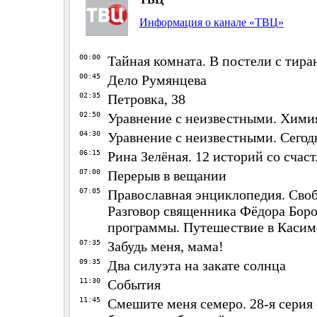
Информация о канале «ТВЦ»
00:00
Тайная комната. В постели с тир
00:45
Дело Румянцева
02:35
Петровка, 38
02:50
Уравнение с неизвестными. Хими
04:30
Уравнение с неизвестными. Сегод
06:15
Рина Зелёная. 12 историй со сча
07:00
Перерыв в вещании
07:05
Православная энциклопедия. Своб
Разговор священника Фёдора Боро
программы. Путешествие в Касим
07:35
Забудь меня, мама!
09:35
Два силуэта на закате солнца
11:30
События
11:45
Смешите меня семеро. 28-я серия 