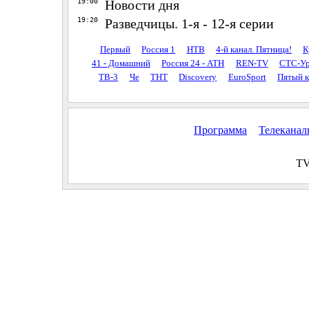
19:00
Новости дня
19:20
Разведчицы. 1-я - 12-я серии
Первый
Россия 1
НТВ
4-й канал. Пятница!
К
41 - Домашний
Россия 24 - АТН
REN-TV
СТС-Ур
ТВ-3
Че
ТНТ
Discovery
EuroSport
Пятый к
Программа
Телекана
TV