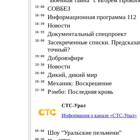
"Военная тайна" с Игорем Прокоп
15:00
СОВБЕЗ
16:00
Информационная программа 112
16:30
Новости
16:55
Документальный спецпроект
18:00
Засекреченные списки. Предсказа
точный?
19:00
Добровэфире
19:30
Новости
20:00
Дикий, дикий мир
20:30
Механик: Воскрешение
22:30
Рэмбо: Последняя кровь
СТС-Урал
Информация о канале «СТС-Урал»
05:00
Шоу "Уральские пельмени"
08:50