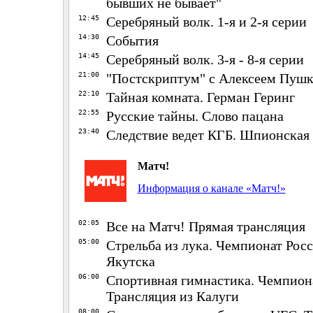
бывших не бывает"
12:45
Серебряный волк. 1-я и 2-я серии
14:30
События
14:45
Серебряный волк. 3-я - 8-я серии
21:00
"Постскриптум" с Алексеем Пуш
22:10
Тайная комната. Герман Геринг
22:55
Русские тайны. Слово пацана
23:40
Следствие ведет КГБ. Шпионская
Матч!
Информация о канале «Матч!»
02:05
Все на Матч! Прямая трансляция
05:00
Стрельба из лука. Чемпионат Росс
Якутска
06:00
Спортивная гимнастика. Чемпион
Трансляция из Калуги
08:00