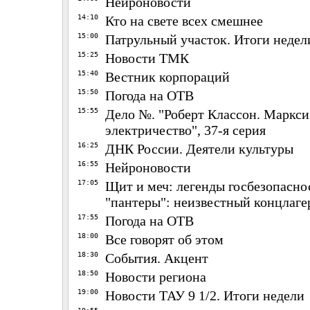
Нейроновости
14:10
Кто на свете всех смешнее
15:00
Патрульный участок. Итоги недел
15:25
Новости ТМК
15:40
Вестник корпораций
15:50
Погода на ОТВ
15:55
Дело №. "Роберт Классон. Маркси
электричество", 37-я серия
16:25
ДНК России. Деятели культуры
16:55
Нейроновости
17:05
Щит и меч: легенды госбезопасно
"пантеры": неизвестный концлаге
17:55
Погода на ОТВ
18:00
Все говорят об этом
18:30
События. Акцент
18:50
Новости региона
19:00
Новости ТАУ 9 1/2. Итоги недели