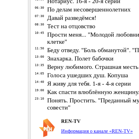
Нотариус. 16-я - 20-я серии
06:30
По делам несовершеннолетних
07:30
Давай разведёмся!
08:30
Тест на отцовство
10:45
Прости меня... "Молодой любовни
клетке"
11:50
Беду отведу. "Боль обманутой". "
13:00
Знахарка. Полет бабочки
13:35
Верну любимого. Страшная месть
14:05
Голоса ушедших душ. Копуша
14:40
Я живу для тебя. 1-я - 4-я серии
19:00
Как спасти влюблённую женщину. 
23:10
Понять. Простить. "Преданный му
совести"
REN-TV
Информация о канале «REN-TV»