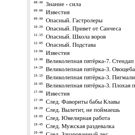
08:40
Знание - сила
09:00
Известия
09:30
Опасный. Гастролеры
10:20
Опасный. Привет от Санчеса
11:15
Опасный. Школа воров
12:05
Опасный. Подстава
13:00
Известия
13:30
Великолепная пятёрка-7. Стендап
14:20
Великолепная пятёрка-3. Овощеба
15:15
Великолепная пятёрка-3. Пигмал
16:05
Великолепная пятёрка-3. Плохая п
17:00
Известия
17:30
След. Фавориты бабы Клавы
18:20
След. Вылетит, не поймаешь
19:05
След. Ювелирная работа
19:45
След. Мужская раздевалка
20:40
След. Зачарованный лес