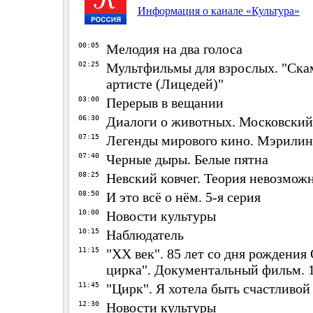
Информация о канале «Культура»
00:05
Мелодия на два голоса
02:25
Мультфильмы для взрослых. "Скам
артисте (Лицедей)"
03:00
Перерыв в вещании
06:30
Диалоги о животных. Московский
07:15
Легенды мирового кино. Мэрили
07:40
Черные дыры. Белые пятна
08:25
Невский ковчег. Теория невозмож
08:50
И это всё о нём. 5-я серия
10:00
Новости культуры
10:15
Наблюдатель
11:15
"ХX век". 85 лет со дня рождения
цирка". Документальный фильм. 
11:45
"Цирк". Я хотела быть счастливой
12:30
Новости культуры