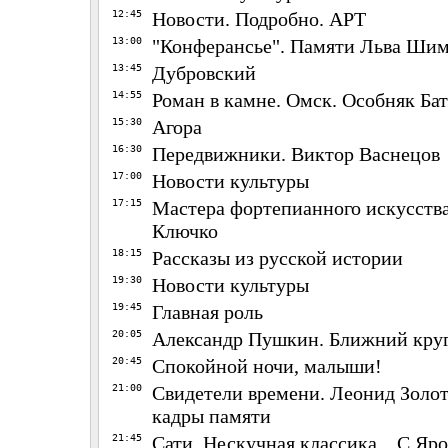
12:45
Новости. Подробно. АРТ
13:00
"Конферансье". Памяти Льва Шим
13:45
Дубровский
14:55
Роман в камне. Омск. Особняк Б
15:30
Агора
16:30
Передвижники. Виктор Васнецов
17:00
Новости культуры
17:15
Мастера фортепианного искусства
Ключко
18:15
Рассказы из русской истории
19:30
Новости культуры
19:45
Главная роль
20:05
Александр Пушкин. Ближний круг.
20:45
Спокойной ночи, малыши!
21:00
Свидетели времени. Леонид Золот
кадры памяти
21:45
Сати. Нескучная классика... С Яр