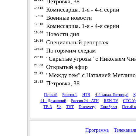
Петровка, 38
14:15
Комиссарша. 1-я - 4-я серии
17:00
Военные новости
17:10
Комиссарша. 1-я - 4-я серии
19:00
Новости дня
19:10
Специальный репортаж
19:25
По горячим следам
20:10
"Скрытые угрозы" с Николаем Ч
21:00
Открытый эфир
22:45
"Между тем" с Наталией Метлин
23:15
Петровка, 38
Первый
Россия 1
НТВ
4-й канал. Пятница!
К
41 - Домашний
Россия 24 - АТН
REN-TV
СТС-Ур
ТВ-3
Че
ТНТ
Discovery
EuroSport
Пятый к
Программа
Телекана