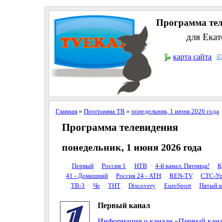
Программа тел
для Екат
карта сайта
Главная
»
Программа ТВ
»
понедельник, 1 июня 2026 года
Программа телевидения
понедельник, 1 июня 2026 года
Первый
Россия 1
НТВ
4-й канал. Пятница!
К
41 - Домашний
Россия 24 - АТН
REN-TV
СТС-Ур
ТВ-3
Че
ТНТ
Discovery
EuroSport
Пятый к
Первый канал
Информация о канале «Первый кан