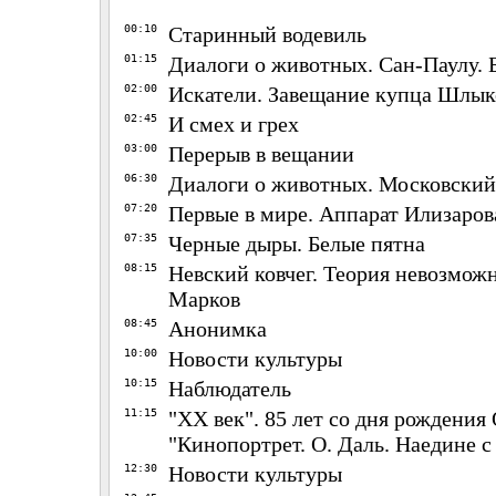
00:10
Старинный водевиль
01:15
Диалоги о животных. Сан-Паулу. 
02:00
Искатели. Завещание купца Шлык
02:45
И смех и грех
03:00
Перерыв в вещании
06:30
Диалоги о животных. Московский
07:20
Первые в мире. Аппарат Илизаров
07:35
Черные дыры. Белые пятна
08:15
Невский ковчег. Теория невозможн
Марков
08:45
Анонимка
10:00
Новости культуры
10:15
Наблюдатель
11:15
"ХX век". 85 лет со дня рождения 
"Кинопортрет. О. Даль. Наедине с 
12:30
Новости культуры