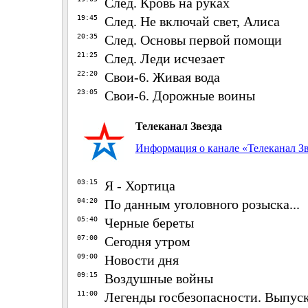
След. Кровь на руках
19:45
След. Не включай свет, Алиса
20:35
След. Основы первой помощи
21:25
След. Леди исчезает
22:20
Свои-6. Живая вода
23:05
Свои-6. Дорожные воины
Телеканал Звезда
Информация о канале «Телеканал Зв
03:15
Я - Хортица
04:20
По данным уголовного розыска...
05:40
Черные береты
07:00
Сегодня утром
09:00
Новости дня
09:15
Воздушные войны
11:00
Легенды госбезопасности. Выпуск