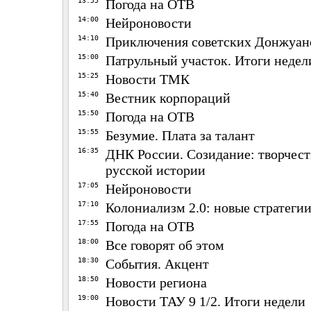
13:55
Погода на ОТВ
14:00
Нейроновости
14:10
Приключения советских Донжуан
15:00
Патрульный участок. Итоги недел
15:25
Новости ТМК
15:40
Вестник корпораций
15:50
Погода на ОТВ
15:55
Безумие. Плата за талант
16:35
ДНК России. Созидание: творчеств
русской истории
17:05
Нейроновости
17:10
Колониализм 2.0: новые стратеги
17:55
Погода на ОТВ
18:00
Все говорят об этом
18:30
События. Акцент
18:50
Новости региона
19:00
Новости ТАУ 9 1/2. Итоги недели