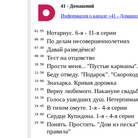
41 - Домашний
Информация о канале «41 - Домаш
01:55
Нотариус. 6-я - 11-я серии
06:30
По делам несовершеннолетних
07:30
Давай разведёмся!
08:30
Тест на отцовство
10:50
Прости меня... "Пустые карманы".
11:50
Беду отведу. "Подарок". "Скороход
13:00
Знахарка. Кривая дорожка
13:35
Верну любимого. Накануне свадь
14:10
Голоса ушедших душ. Нетерпима
14:45
В тихом омуте. 1-я - 4-я серии
19:00
Сердце Купидона. 1-я - 4-я серии
23:30
Понять. Простить. "Дом из песка
правила"