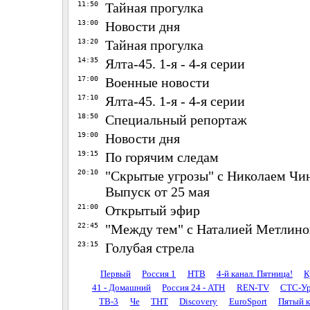
11:50
Тайная прогулка
13:00
Новости дня
13:20
Тайная прогулка
14:35
Ялта-45. 1-я - 4-я серии
17:00
Военные новости
17:10
Ялта-45. 1-я - 4-я серии
18:50
Специальный репортаж
19:00
Новости дня
19:15
По горячим следам
20:10
"Скрытые угрозы" с Николаем Чи
Выпуск от 25 мая
21:00
Открытый эфир
22:45
"Между тем" с Наталией Метлин
23:15
Голубая стрела
Первый
Россия 1
НТВ
4-й канал. Пятница!
К
41 - Домашний
Россия 24 - АТН
REN-TV
СТС-Ур
ТВ-3
Че
ТНТ
Discovery
EuroSport
Пятый к