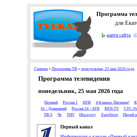
Программа тел
для Екат
карта сайта
Главная
»
Программа ТВ
»
понедельник, 25 мая 2026 года
Программа телевидения
понедельник, 25 мая 2026 года
Первый
Россия 1
НТВ
4-й канал. Пятница!
К
41 - Домашний
Россия 24 - АТН
REN-TV
СТС-Ур
ТВ-3
Че
ТНТ
Discovery
EuroSport
Пятый к
Первый канал
Информация о канале «Первый кан