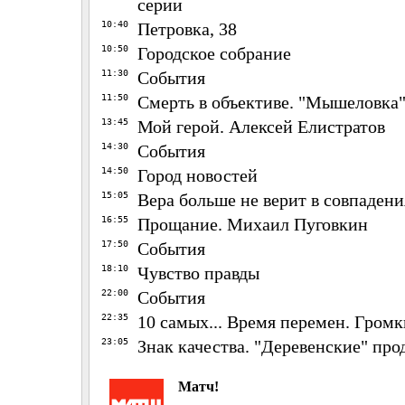
серии
10:40
Петровка, 38
10:50
Городское собрание
11:30
События
11:50
Смерть в объективе. "Мышеловка",
13:45
Мой герой. Алексей Елистратов
14:30
События
14:50
Город новостей
15:05
Вера больше не верит в совпадения
16:55
Прощание. Михаил Пуговкин
17:50
События
18:10
Чувство правды
22:00
События
22:35
10 самых... Время перемен. Громк
23:05
Знак качества. "Деревенские" про
Матч!