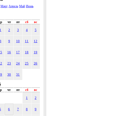
Март
Апрель
Май
Июнь
ср
чт
пт
сб
вс
1
2
3
4
5
8
9
10
11
12
15
16
17
18
19
22
23
24
25
26
29
30
31
6
ср
чт
пт
сб
вс
1
2
5
6
7
8
9