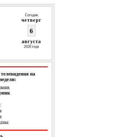
Сегодня
четверг
6
августа
2026 года
телевидения на
недели:
ельник
орник
г
а
а
сенье
рь