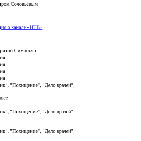
иром Соловьёвым
ия о канале «НТВ»
гаритой Симоньян
рия
рия
рия
рия
ик", "Похищение", "Дело врачей",
чшее
ик", "Похищение", "Дело врачей",
ик", "Похищение", "Дело врачей",