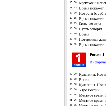
15:50
Мужское / Женс
16:45
Время покажет
17:00
Новости (с субт
17:15
Время покажет
18:45
Большая игра
19:50
Пусть говорят
21:00
Время
21:45
Потерянная жизн
22:45
Время покажет
Россия 1
Информаци
02:20
Кулагины. Новые
03:00
Вести
03:30
Кулагины. Новые
05:00
Утро России
05:06
Местное время. 
05:36
Местное время. 
06:06
Местное время. 