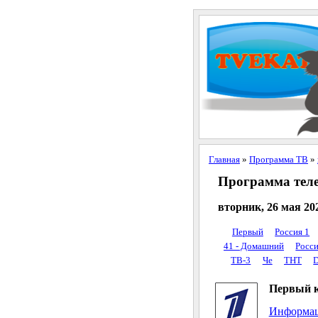
Главная
»
Программа ТВ
»
Программа тел
вторник, 26 мая 20
Первый
Россия 1
41 - Домашний
Росси
ТВ-3
Че
ТНТ
D
Первый 
Информац