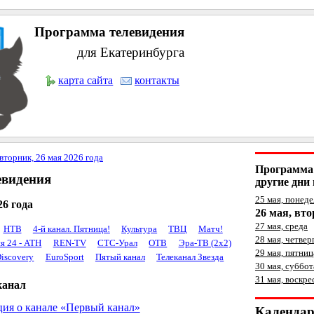
Программа телевидения
для Екатеринбурга
карта сайта
контакты
вторник, 26 мая 2026 года
Программа 
евидения
другие дни 
25 мая, понед
26 года
26 мая, вт
27 мая, среда
НТВ
4-й канал. Пятница!
Культура
ТВЦ
Матч!
28 мая, четвер
я 24 - АТН
REN-TV
СТС-Урал
ОТВ
Эра-ТВ (2x2)
29 мая, пятниц
iscovery
EuroSport
Пятый канал
Телеканал Звезда
30 мая, суббот
31 мая, воскре
канал
ия о канале «Первый канал»
Календа