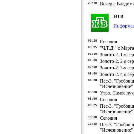
23:40
Вечер с Владим
НТВ
Информац
00:20
Сегодня
00:35
"Ч.T.Д." с Мар
01:10
Золото-2. 1-я се
02:00
Золото-2. 2-я се
02:50
Золото-2. 3-я се
03:40
Золото-2. 4-я се
04:30
Пёс-3. "Гробовщ
"Исчезновение"
06:30
Утро. Самое лу
08:00
Сегодня
08:25
Пёс-3. "Гробовщ
"Исчезновение"
10:00
Сегодня
10:35
Пёс-3. "Гробовщ
"Исчезновение"