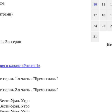
кое
10
11
итрами)
17
18
24
25
31
ь. 2-я серия
Ве
я о канале «Россия 1»
 серии. 1-я часть - "Бремя славы"
 серии. 2-я часть - "Бремя славы"
Вести-Урал. Утро
Вести-Урал. Утро
Вести-Урал. Утро