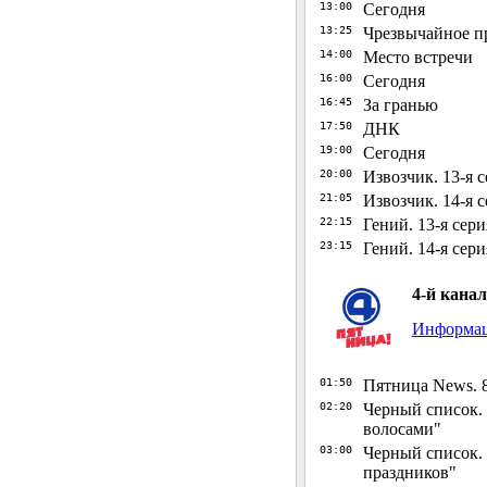
13:00
Сегодня
13:25
Чрезвычайное п
14:00
Место встречи
16:00
Сегодня
16:45
За гранью
17:50
ДНК
19:00
Сегодня
20:00
Извозчик. 13-я 
21:05
Извозчик. 14-я 
22:15
Гений. 13-я сери
23:15
Гений. 14-я сери
4-й канал
Информаци
01:50
Пятница News. 8
02:20
Черный список. С
волосами"
03:00
Черный список. 
праздников"