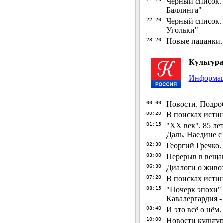
Черный список. Н
Баллинга"
22:20
Черный список. 
Угольки"
23:20
Новые пацанки. 
Культура
Информац
00:00
Новости. Подро
00:20
В поисках исти
01:15
"ХX век". 85 ле
Даль. Наедине с 
02:30
Георгий Гречко.
03:00
Перерыв в веща
06:30
Диалоги о живо
07:20
В поисках исти
08:15
"Почерк эпохи" 
Кавалергардия -
08:40
И это всё о нём.
10:00
Новости культу