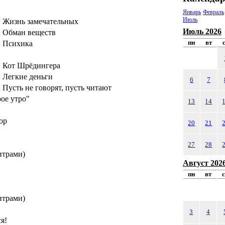
Январь
Февраль
Июль
Жизнь замечательных
Июль 2026
Обман веществ
пн
вт
 Психика
Кот Шрёдингера
Легкие деньги
6
7
усть не говорят, пусть читают
ое утро"
13
14
ор
20
21
27
28
итрами)
Август 202
пн
вт
итрами)
3
4
я!