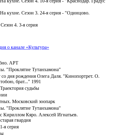
а кухне. Сезон 4. 10-я серия - "Краснодар. Градус
На кухне. Сезон 3. 24-я серия - "Одинцово.
Сезон 4. 3-я серия
ия о канале «Культура»
бно. АРТ
ны. "Проклятие Тутанхамона"
т со дня рождения Олега Даля. "Кинопортрет. О.
тобою, брат..." 1991
 Траектория судьбы
нии
тных. Московский зоопарк
ны. "Проклятие Тутанхамона"
с Кириллом Кяро. Алексей Игнатьев.
 старая гвардия
 1-я серия
ры