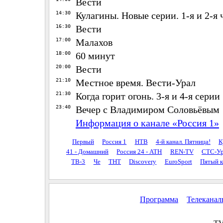
Вести
14:30
Кулагины. Новые серии. 1-я и 2-я 
16:30
Вести
17:00
Малахов
18:00
60 минут
20:00
Вести
21:10
Местное время. Вести-Урал
21:30
Когда горит огонь. 3-я и 4-я серии
23:40
Вечер с Владимиром Соловьёвым
Информация о канале «Россия 1»
Первый
Россия 1
НТВ
4-й канал. Пятница!
К
41 - Домашний
Россия 24 - АТН
REN-TV
СТС-Ур
ТВ-3
Че
ТНТ
Discovery
EuroSport
Пятый к
Программа
Телекана