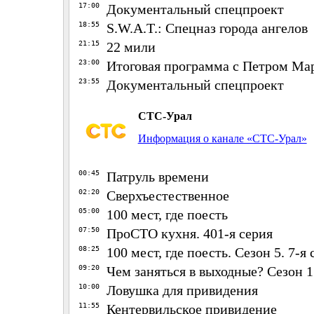
17:00
Документальный спецпроект
18:55
S.W.A.T.: Спецназ города ангелов
21:15
22 мили
23:00
Итоговая программа с Петром Ма
23:55
Документальный спецпроект
СТС-Урал
Информация о канале «СТС-Урал»
00:45
Патруль времени
02:20
Сверхъестественное
05:00
100 мест, где поесть
07:50
ПроСТО кухня. 401-я серия
08:25
100 мест, где поесть. Сезон 5. 7-я 
09:20
Чем заняться в выходные? Сезон 1.
10:00
Ловушка для привидения
11:55
Кентервильское привидение