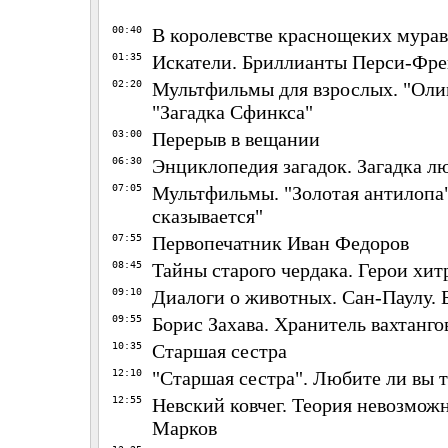
00:40
В королевстве краснощеких мурав
01:35
Искатели. Бриллианты Перси-Фр
02:20
Мультфильмы для взрослых. "Ол
"Загадка Сфинкса"
03:00
Перерыв в вещании
06:30
Энциклопедия загадок. Загадка 
07:05
Мультфильмы. "Золотая антилопа"
сказывается"
07:55
Первопечатник Иван Федоров
08:45
Тайны старого чердака. Герои хи
09:10
Диалоги о животных. Сан-Паулу. 
09:55
Борис Захава. Хранитель вахтанг
10:35
Старшая сестра
12:10
"Старшая сестра". Любите ли вы т
12:55
Невский ковчег. Теория невозможн
Марков