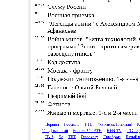
09:25
Служу России
09:55
Военная приемка
10:40
"Легенды армии" с Александром 
Афанасьев
11:30
Война миров. "Битва технологий.
программа "Зенит" против амери
разведспутников"
12:25
Код доступа
13:10
Москва - фронту
13:40
Подлежит уничтожению. 1-я - 4-я
18:00
Главное с Ольгой Беловой
19:40
Незримый бой
23:00
Фетисов
23:55
Живые и мертвые. 1-я и 2-я части
Первый
Россия 1
НТВ
4-й канал. Пятница!
К
41 - Домашний
Россия 24 - АТН
REN-TV
СТС-Ур
ТВ-3
Че
ТНТ
Discovery
EuroSport
Пятый к