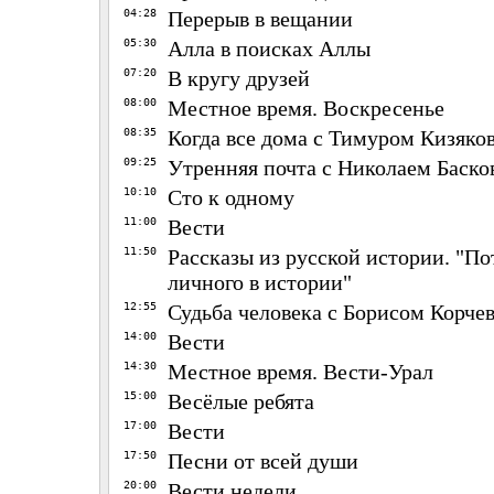
04:28
Перерыв в вещании
05:30
Алла в поисках Аллы
07:20
В кругу друзей
08:00
Местное время. Воскресенье
08:35
Когда все дома с Тимуром Кизяко
09:25
Утренняя почта с Николаем Баск
10:10
Сто к одному
11:00
Вести
11:50
Рассказы из русской истории. "П
личного в истории"
12:55
Судьба человека с Борисом Корч
14:00
Вести
14:30
Местное время. Вести-Урал
15:00
Весёлые ребята
17:00
Вести
17:50
Песни от всей души
20:00
Вести недели