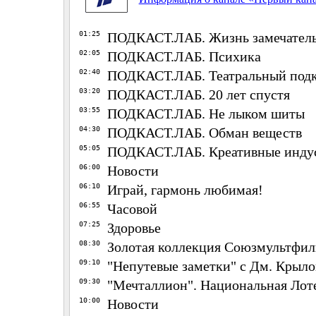
01:25
ПОДКАСТ.ЛАБ. Жизнь замечател
02:05
ПОДКАСТ.ЛАБ. Психика
02:40
ПОДКАСТ.ЛАБ. Театральный подк
03:20
ПОДКАСТ.ЛАБ. 20 лет спустя
03:55
ПОДКАСТ.ЛАБ. Не лыком шиты
04:30
ПОДКАСТ.ЛАБ. Обман веществ
05:05
ПОДКАСТ.ЛАБ. Креативные инду
06:00
Новости
06:10
Играй, гармонь любимая!
06:55
Часовой
07:25
Здоровье
08:30
Золотая коллекция Союзмультфи
09:10
"Непутевые заметки" с Дм. Крыл
09:30
"Мечталлион". Национальная Лот
10:00
Новости