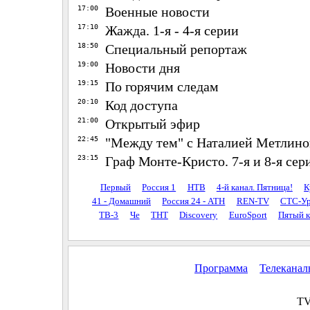
17:00
Военные новости
17:10
Жажда. 1-я - 4-я серии
18:50
Специальный репортаж
19:00
Новости дня
19:15
По горячим следам
20:10
Код доступа
21:00
Открытый эфир
22:45
"Между тем" с Наталией Метлин
23:15
Граф Монте-Кристо. 7-я и 8-я сер
Первый
Россия 1
НТВ
4-й канал. Пятница!
К
41 - Домашний
Россия 24 - АТН
REN-TV
СТС-Ур
ТВ-3
Че
ТНТ
Discovery
EuroSport
Пятый к
Программа
Телекана
TV