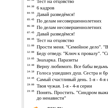
Тест на отцовство
04:30
6 кадров
04:55
Давай разведёмся!
05:45
По делам несовершеннолетних
06:30
По делам несовершеннолетних
07:45
Давай разведёмся!
08:45
Тест на отцовство
11:00
Прости меня. "Семейное дело". 
12:00
Беду отведу. "Ключ к провалу". "
13:05
Знахарка. Паразиты
13:40
Верну любимого. Все бабы ведьм
14:10
Голоса ушедших душ. Сестра и бр
14:45
Самый счастливый день. 1-я - 4-я
19:00
Твоя чужая. 1-я - 4-я серии
23:35
Понять. Простить. "Синдром выж
до ненависти"