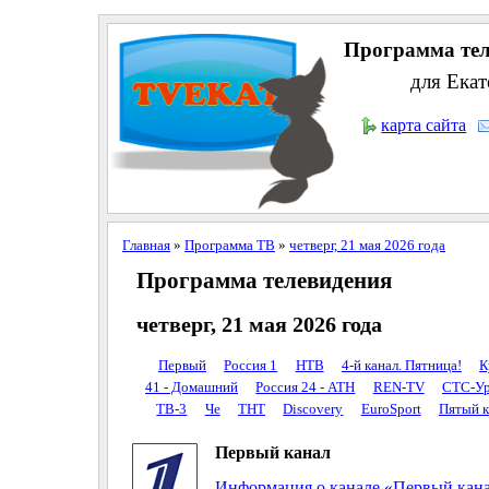
Программа тел
для Екат
карта сайта
Главная
»
Программа ТВ
»
четверг, 21 мая 2026 года
Программа телевидения
четверг, 21 мая 2026 года
Первый
Россия 1
НТВ
4-й канал. Пятница!
К
41 - Домашний
Россия 24 - АТН
REN-TV
СТС-Ур
ТВ-3
Че
ТНТ
Discovery
EuroSport
Пятый к
Первый канал
Информация о канале «Первый кан