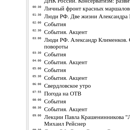
ДНК России. Консерватизм: разви
00:30
Личный фронт красных маршалов
01:30
Люди РФ. Две жизни Александра
02:00
События
02:30
События. Акцент
03:00
Люди РФ. Александр Клименков. 
повороты
03:30
События
04:00
События. Акцент
05:00
События
05:30
События. Акцент
06:00
Свердловское утро
07:55
Погода на ОТВ
08:00
События
08:30
События. Акцент
09:00
Лекции Павла Крашенинникова "Л
Михаил Рейснер
09:30