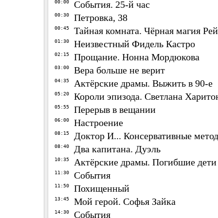
00:00
События. 25-й час
00:30
Петровка, 38
00:45
Тайная комната. Чёрная магия Ре
01:30
Неизвестный Фидель Кастро
02:15
Прощание. Нонна Мордюкова
03:00
Вера больше не верит
04:35
Актёрские драмы. Выжить в 90-е
05:20
Короли эпизода. Светлана Харито
05:55
Перерыв в вещании
06:00
Настроение
08:15
Доктор И... Консервативные мето
08:40
Два капитана. Дуэль
10:35
Актёрские драмы. Погибшие дети 
11:30
События
11:50
Похищенный
13:45
Мой герой. Софья Зайка
14:30
События