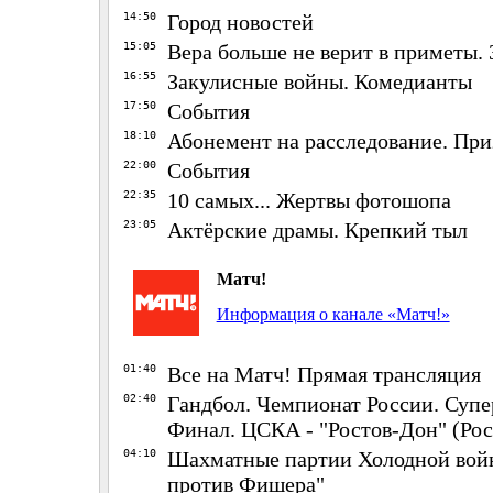
14:50
Город новостей
15:05
Вера больше не верит в приметы. 3
16:55
Закулисные войны. Комедианты
17:50
События
18:10
Абонемент на расследование. Пр
22:00
События
22:35
10 самых... Жертвы фотошопа
23:05
Актёрские драмы. Крепкий тыл
Матч!
Информация о канале «Матч!»
01:40
Все на Матч! Прямая трансляция
02:40
Гандбол. Чемпионат России. Суп
Финал. ЦСКА - "Ростов-Дон" (Рос
04:10
Шахматные партии Холодной вой
против Фишера"