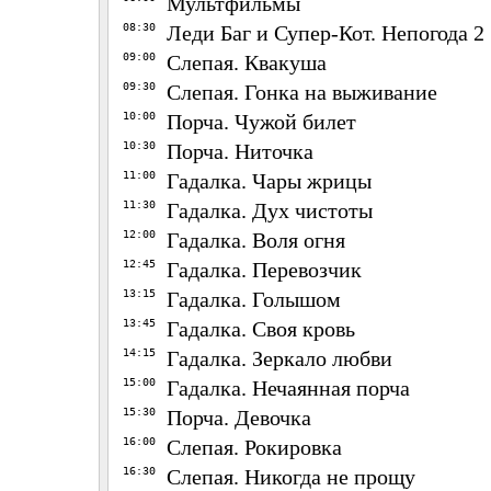
Мультфильмы
08:30
Леди Баг и Супер-Кот. Непогода 2
09:00
Слепая. Квакуша
09:30
Слепая. Гонка на выживание
10:00
Порча. Чужой билет
10:30
Порча. Ниточка
11:00
Гадалка. Чары жрицы
11:30
Гадалка. Дух чистоты
12:00
Гадалка. Воля огня
12:45
Гадалка. Перевозчик
13:15
Гадалка. Голышом
13:45
Гадалка. Своя кровь
14:15
Гадалка. Зеркало любви
15:00
Гадалка. Нечаянная порча
15:30
Порча. Девочка
16:00
Слепая. Рокировка
16:30
Слепая. Никогда не прощу