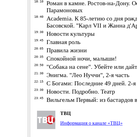
18:10
Роман в камне. Ростов-на-Дону. 
Парамоновых
18:40
Academia. К 85-летию со дня рож
Басовской. "Карл VII и Жанна д'Ар
19:30
Новости культуры
19:45
Главная роль
20:05
Правила жизни
20:35
Спокойной ночи, малыши!
20:50
"Собака на сене". Убейте или дай
21:30
Энигма. "Лео Нуччи", 2-я часть
22:15
С Богами: Последние 49 дней. 2-я
23:30
Новости. Подробно. Театр
23:45
Вильгельм Первый: из бастардов в
ТВЦ
Информация о канале «ТВЦ»