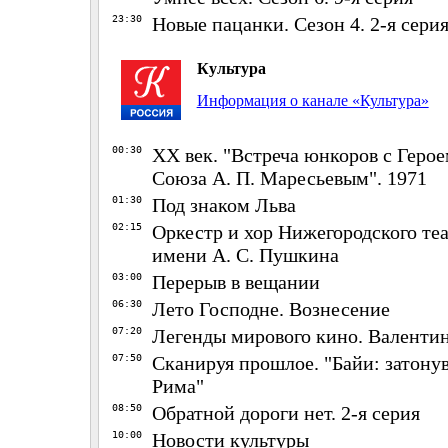
23:30
Новые пацанки. Сезон 4. 2-я сери
Культура
Информация о канале «Культура»
00:30
ХХ век. "Встреча юнкоров с Герое
Союза А. П. Маресьевым". 1971
01:30
Под знаком Льва
02:15
Оркестр и хор Нижегородского теа
имени А. С. Пушкина
03:00
Перерыв в вещании
06:30
Лето Господне. Вознесение
07:20
Легенды мирового кино. Валентин
07:50
Сканируя прошлое. "Байи: затон
Рима"
08:50
Обратной дороги нет. 2-я серия
10:00
Новости культуры