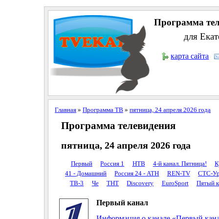
Программа тел
для Екат
карта сайта
Главная
»
Программа ТВ
»
пятница, 24 апреля 2026 года
Программа телевидения
пятница, 24 апреля 2026 года
Первый
Россия 1
НТВ
4-й канал. Пятница!
К
41 - Домашний
Россия 24 - АТН
REN-TV
СТС-Ур
ТВ-3
Че
ТНТ
Discovery
EuroSport
Пятый к
Первый канал
Информация о канале «Первый кан