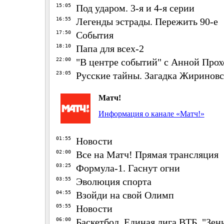
15:05
Под ударом. 3-я и 4-я серии
16:55
Легенды эстрады. Пережить 90-е
17:50
События
18:10
Папа для всех-2
22:00
"В центре событий" с Анной Про
23:05
Русские тайны. Загадка Жириновс
Матч!
Информация о канале «Матч!»
01:55
Новости
02:00
Все на Матч! Прямая трансляция
03:25
Формула-1. Гаснут огни
03:55
Эволюция спорта
04:55
Взойди на свой Олимп
05:55
Новости
06:00
Баскетбол. Единая лига ВТБ. "Зен