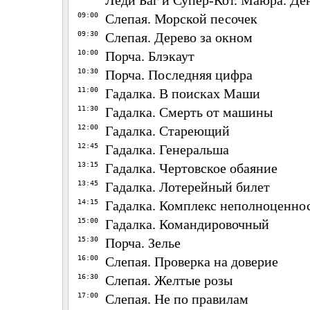
Леди Баг и Супер-Кот. Маюра. День
09:00
Слепая. Морской песочек
09:30
Слепая. Дерево за окном
10:00
Порча. Блэкаут
10:30
Порча. Последняя цифра
11:00
Гадалка. В поисках Маши
11:30
Гадалка. Смерть от машины
12:00
Гадалка. Стареющий
12:45
Гадалка. Генеральша
13:15
Гадалка. Чертовское обаяние
13:45
Гадалка. Лотерейный билет
14:15
Гадалка. Комплекс неполноценно
15:00
Гадалка. Командировочный
15:30
Порча. Зелье
16:00
Слепая. Проверка на доверие
16:30
Слепая. Желтые розы
17:00
Слепая. Не по правилам