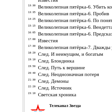
Известия
13:30
Великолепная пятёрка-6. Убить к
13:35
Великолепная пятёрка-6. Пробив
14:25
Великолепная пятёрка-6. По поня
15:15
Великолепная пятёрка-6. Вендетт
16:05
Великолепная пятёрка-6. Предска
17:00
Известия
17:30
Великолепная пятёрка-7. Дважды
18:20
След. И неимущим, и богатым
19:10
След. Блондинка
19:50
След. Путь к вершине
20:40
След. Неоднозначная потеря
21:30
След. Демоны
22:20
След. Источник
23:10
Светская хроника
Телеканал Звезда