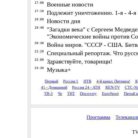
17:00
Военные новости
17:10
Подлежит уничтожению. 1-я - 4-я
19:00
Новости дня
19:40
"Загадки века" с Сергеем Медвед
"Экономические войны против Со
20:30
Война миров. "СССР - США. Бит
21:20
Специальный репортаж. Что русс
22:00
Здравствуйте, товарищи!
23:30
Музыка+
Первый
Россия 1
НТВ
4-й канал. Пятница!
К
41 - Домашний
Россия 24 - АТН
REN-TV
СТС-Ур
ТВ-3
Че
ТНТ
Discovery
EuroSport
Пятый к
Программа
Телекана
TV