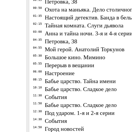
Петровка, 38
00:50
Охота на маньяка. Дело столично
01:35
Настоящий детектив. Банда в бел
02:15
Тайная комната. Слуги дьявола
03:00
Анна и тайна ночи. 3-я и 4-я сери
04:35
Петровка, 38
04:55
Мой герой. Анатолий Торкунов
05:30
Большое кино. Мимино
05:55
Перерыв в вещании
06:00
Настроение
08:15
Бабье царство. Тайна имени
10:10
Бабье царство. Сладкое дело
11:30
События
11:50
Бабье царство. Сладкое дело
12:30
Под ударом. 1-я и 2-я серии
14:30
События
14:50
Город новостей