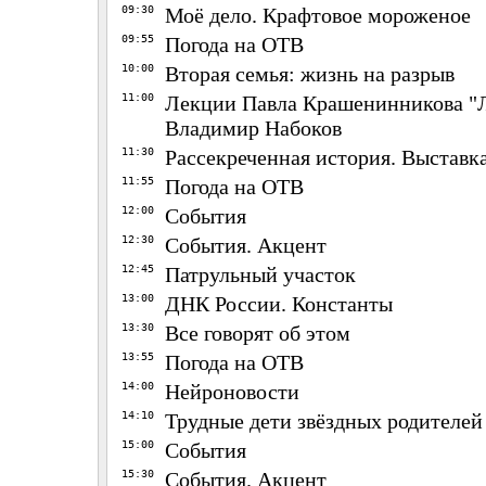
09:30
Моё дело. Крафтовое мороженое
09:55
Погода на ОТВ
10:00
Вторая семья: жизнь на разрыв
11:00
Лекции Павла Крашенинникова "Л
Владимир Набоков
11:30
Рассекреченная история. Выставка
11:55
Погода на ОТВ
12:00
События
12:30
События. Акцент
12:45
Патрульный участок
13:00
ДНК России. Константы
13:30
Все говорят об этом
13:55
Погода на ОТВ
14:00
Нейроновости
14:10
Трудные дети звёздных родителей
15:00
События
15:30
События. Акцент