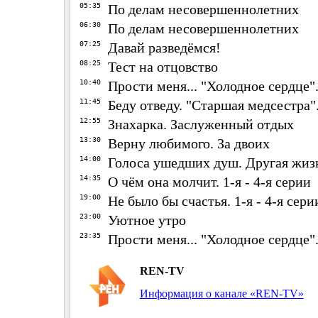
05:35
По делам несовершеннолетних
06:30
По делам несовершеннолетних
07:25
Давай разведёмся!
08:25
Тест на отцовство
10:40
Прости меня... "Холодное сердце".
11:45
Беду отведу. "Старшая медсестра"
12:55
Знахарка. Заслуженный отдых
13:30
Верну любимого. За двоих
14:00
Голоса ушедших душ. Другая жиз
14:35
О чём она молчит. 1-я - 4-я серии
19:00
Не было бы счастья. 1-я - 4-я сери
23:00
Уютное утро
23:35
Прости меня... "Холодное сердце".
REN-TV
Информация о канале «REN-TV»