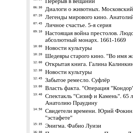
Перерыв в вещании
06:30
Диалоги о животных. Московский
07:20
Легенды мирового кино. Анатоли
07:45
Личное счастье. 5-я серия
09:10
Настоящая война престолов. Людо
абсолютный монарх. 1661-1669
10:00
Новости культуры
10:20
Шедевры старого кино. "Во имя ж
12:00
Открытая книга. Галина Калинкин
12:30
Новости культуры
12:45
Забытое ремесло. Суфлёр
13:00
Власть факта. "Операция "Кондор
13:40
Спектакль "Сизиф и Камень". 65 
Анатолию Праудину
14:50
Свидетели времени. Юрий Фокин.
"эстафете"
15:35
Энигма. Фабио Луизи
16:30