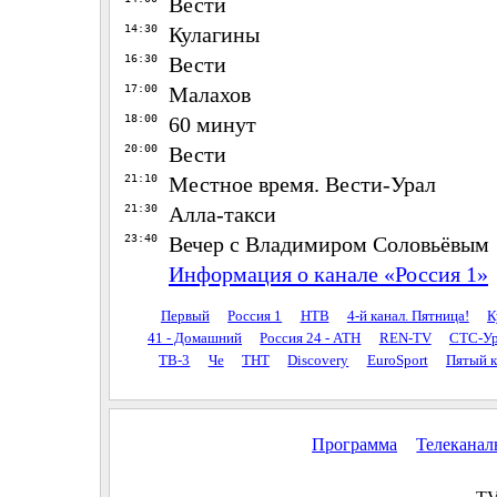
Вести
14:30
Кулагины
16:30
Вести
17:00
Малахов
18:00
60 минут
20:00
Вести
21:10
Местное время. Вести-Урал
21:30
Алла-такси
23:40
Вечер с Владимиром Соловьёвым
Информация о канале «Россия 1»
Первый
Россия 1
НТВ
4-й канал. Пятница!
К
41 - Домашний
Россия 24 - АТН
REN-TV
СТС-Ур
ТВ-3
Че
ТНТ
Discovery
EuroSport
Пятый к
Программа
Телекана