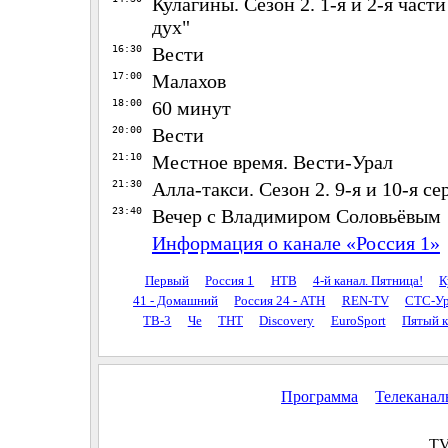
Кулагины. Сезон 2. 1-я и 2-я част
дух"
16:30
Вести
17:00
Малахов
18:00
60 минут
20:00
Вести
21:10
Местное время. Вести-Урал
21:30
Алла-такси. Сезон 2. 9-я и 10-я се
23:40
Вечер с Владимиром Соловьёвым
Информация о канале «Россия 1»
Первый
Россия 1
НТВ
4-й канал. Пятница!
К
41 - Домашний
Россия 24 - АТН
REN-TV
СТС-Ур
ТВ-3
Че
ТНТ
Discovery
EuroSport
Пятый к
Программа
Телекана
TV