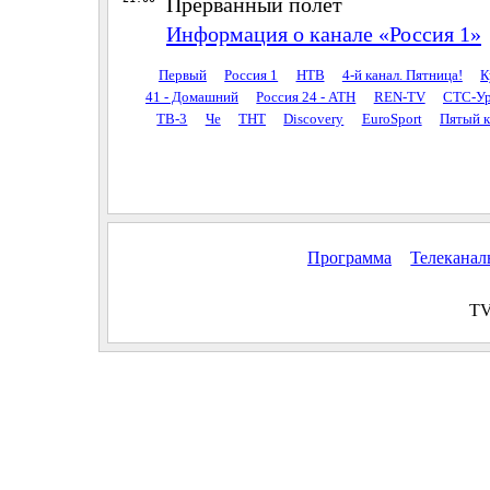
Прерванный полёт
Информация о канале «Россия 1»
Первый
Россия 1
НТВ
4-й канал. Пятница!
К
41 - Домашний
Россия 24 - АТН
REN-TV
СТС-Ур
ТВ-3
Че
ТНТ
Discovery
EuroSport
Пятый к
Программа
Телекана
TV