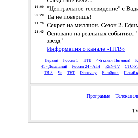
19:00
"Центральное телевидение" с Ва
20:20
Ты не поверишь!
21:20
Секрет на миллион. Сезон 2. Еф
23:45
Основано на реальных событиях. 
звезд"
Информация о канале «НТВ»
Первый
Россия 1
НТВ
4-й канал. Пятница!
К
41 - Домашний
Россия 24 - АТН
REN-TV
СТС-Ур
ТВ-3
Че
ТНТ
Discovery
EuroSport
Пятый к
Программа
Телекана
TV