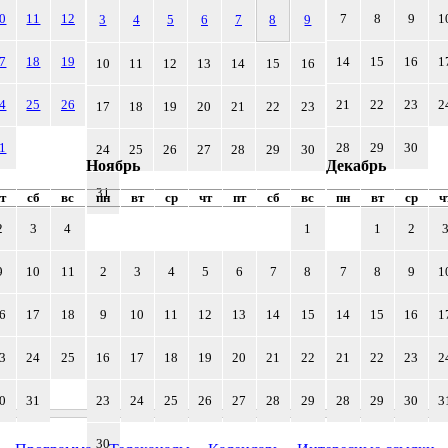
0
11
12
7
8
9
1
3
4
5
6
7
8
9
7
18
19
14
15
16
1
10
11
12
13
14
15
16
4
25
26
21
22
23
2
17
18
19
20
21
22
23
1
28
29
30
24
25
26
27
28
29
30
Ноябрь
Декабрь
31
т
сб
вс
пн
вт
ср
чт
пт
сб
вс
пн
вт
ср
ч
2
3
4
1
1
2
9
10
11
2
3
4
5
6
7
8
7
8
9
1
6
17
18
9
10
11
12
13
14
15
14
15
16
1
3
24
25
16
17
18
19
20
21
22
21
22
23
2
0
31
23
24
25
26
27
28
29
28
29
30
3
30