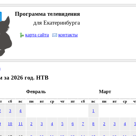
Программа телевидения
для Екатеринбурга
карта сайта
контакты
В
 за 2026 год. НТВ
Февраль
Март
т
сб
вс
пн
вт
ср
чт
пт
сб
вс
пн
вт
ср
ч
2
3
4
1
9
10
11
2
3
4
5
6
7
8
2
3
4