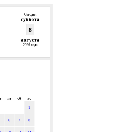
Сегодня
суббота
8
августа
2026 года
т
пт
сб
вс
1
5
6
7
8