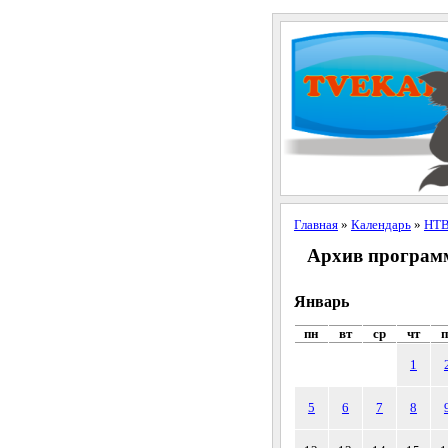
Главная
»
Календарь
»
НТ
Архив программ
Январь
пн
вт
ср
чт
п
1
5
6
7
8