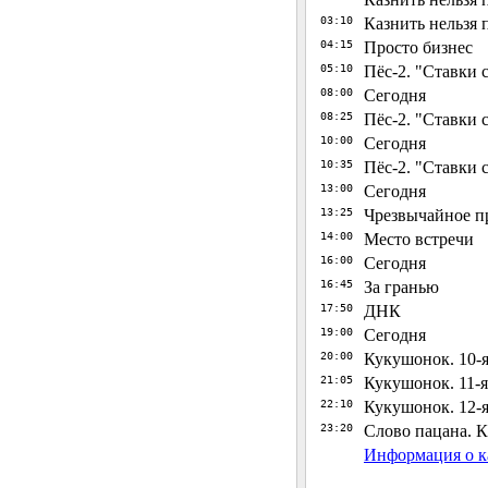
03:10
Казнить нельзя 
04:15
Просто бизнес
05:10
Пёс-2. "Ставки 
08:00
Сегодня
08:25
Пёс-2. "Ставки 
10:00
Сегодня
10:35
Пёс-2. "Ставки 
13:00
Сегодня
13:25
Чрезвычайное п
14:00
Место встречи
16:00
Сегодня
16:45
За гранью
17:50
ДНК
19:00
Сегодня
20:00
Кукушонок. 10-я
21:05
Кукушонок. 11-я
22:10
Кукушонок. 12-я
23:20
Слово пацана. Кр
Информация о 