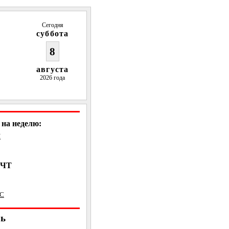
Сегодня
суббота
8
августа
2026 года
на неделю:
Н
, ЧТ
ВС
рь