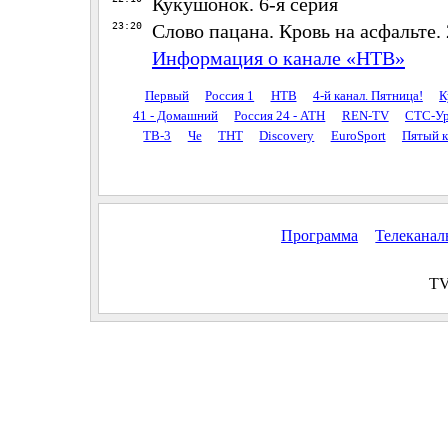
Кукушонок. 6-я серия
23:20
Слово пацана. Кровь на асфальте. 
Информация о канале «НТВ»
Первый
Россия 1
НТВ
4-й канал. Пятница!
К
41 - Домашний
Россия 24 - АТН
REN-TV
СТС-Ур
ТВ-3
Че
ТНТ
Discovery
EuroSport
Пятый к
Программа
Телекана
TV