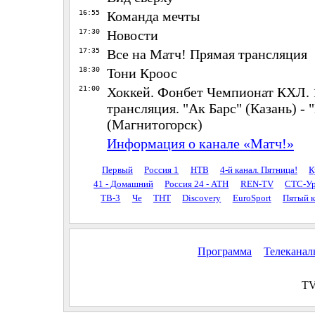
16:55
Команда мечты
17:30
Новости
17:35
Все на Матч! Прямая трансляция
18:30
Тони Кроос
21:00
Хоккей. Фонбет Чемпионат КХЛ. 
трансляция. "Ак Барс" (Казань) -
(Магнитогорск)
Информация о канале «Матч!»
Первый
Россия 1
НТВ
4-й канал. Пятница!
К
41 - Домашний
Россия 24 - АТН
REN-TV
СТС-Ур
ТВ-3
Че
ТНТ
Discovery
EuroSport
Пятый к
Программа
Телекана
TV