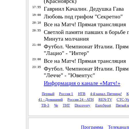
(Красноярск)
17:55
Гавриил Качалин. Дедушка Гава
19:00
Любовь под грифом "Секретно"
20:10
Все на Матч! Прямая трансляция
20:55
Светлой памяти павших в борьбе 
Минута молчания
21:00
Футбол. Чемпионат Италии. Прям
"Лацио" - "Интер"
23:00
Все на Матч! Прямая трансляция
23:35
Футбол. Чемпионат Италии. Прям
"Лечче" - "Ювентус"
Информация о канале «Матч!»
Первый
Россия 1
НТВ
4-й канал. Пятница!
К
41 - Домашний
Россия 24 - АТН
REN-TV
СТС-Ур
ТВ-3
Че
ТНТ
Discovery
EuroSport
Пятый к
Программа
Телекана