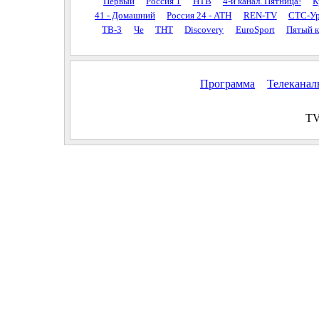
Первый
Россия 1
НТВ
4-й канал. Пятница!
К
41 - Домашний
Россия 24 - АТН
REN-TV
СТС-Ур
ТВ-3
Че
ТНТ
Discovery
EuroSport
Пятый к
Программа
Телекана
TV