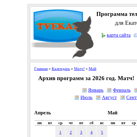
Программа тел
для Екат
карта сайта
Главная
»
Календарь
»
Матч!
»
Май
Архив программ за 2026 год. Матч!
Январь
Февраль
Июль
Август
Сент
Апрель
Май
пн
вт
ср
чт
пт
сб
вс
пн
вт
ср
1
2
3
4
5