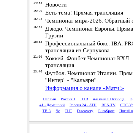
14:55
Новости
15:00
Есть тема! Прямая трансляция
16:25
Чемпионат мира-2026. Обратный 
16:55
Дзюдо. Чемпионат Европы. Пряма
Грузии
18:55
Профессиональный бокс. IBA. PR
трансляция из Серпухова
21:00
Хоккей. Фонбет Чемпионат КХЛ. 
трансляция
23:40
Футбол. Чемпионат Италии. Прям
"Интер" - "Кальяри"
Информация о канале «Матч!»
Первый
Россия 1
НТВ
4-й канал. Пятница!
К
41 - Домашний
Россия 24 - АТН
REN-TV
СТС-Ур
ТВ-3
Че
ТНТ
Discovery
EuroSport
Пятый к