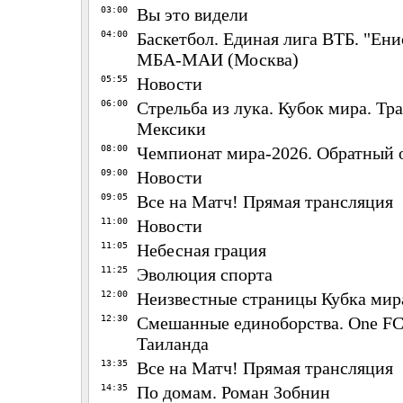
03:00
Вы это видели
04:00
Баскетбол. Единая лига ВТБ. "Ени
МБА-МАИ (Москва)
05:55
Новости
06:00
Стрельба из лука. Кубок мира. Тр
Мексики
08:00
Чемпионат мира-2026. Обратный 
09:00
Новости
09:05
Все на Матч! Прямая трансляция
11:00
Новости
11:05
Небесная грация
11:25
Эволюция спорта
12:00
Неизвестные страницы Кубка мир
12:30
Смешанные единоборства. One FC
Таиланда
13:35
Все на Матч! Прямая трансляция
14:35
По домам. Роман Зобнин