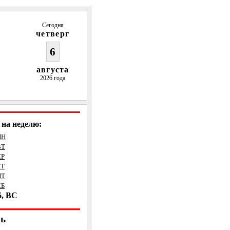
Сегодня
четверг
6
августа
2026 года
на неделю:
ПН
ВТ
СР
ЧТ
ПТ
СБ
6, ВС
рь