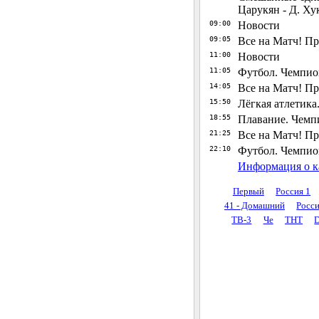
Царукян - Д. Ху
09:00
Новости
09:05
Все на Матч! Пр
11:00
Новости
11:05
Футбол. Чемпио
14:05
Все на Матч! Пр
15:50
Лёгкая атлетика
18:55
Плавание. Чемпи
21:25
Все на Матч! Пр
22:10
Футбол. Чемпион
Информация о к
Первый
Россия 1
41 - Домашний
Росси
ТВ-3
Че
ТНТ
D