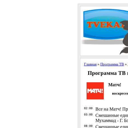
Главная
»
Программа ТВ
»
Программа ТВ н
Матч!
воскресен
02:00
Все на Матч! Пр
03:00
Смешанные един
Мухаммад - Г. 
08:00
Смешанные един