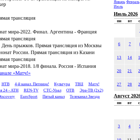
Январь
Февраль
кер
Июль
Июль 2026
ямая трансляция
пн
вт
нат мира-2022. Финал. Аргентина - Франция
ямая трансляция
6
7
. День прыжков. Прямая трансляция из Москвы
онат России. Прямая трансляция из Казани
13
14
ямая трансляция
ат мира-2018. 1/8 финала. Россия - Испания
20
21
анале «Матч!»
НТВ
4-й канал. Пятница!
Культура
ТВЦ
Матч!
27
28
я 24 - АТН
REN-TV
СТС-Урал
ОТВ
Эра-ТВ (2x2)
Август 202
iscovery
EuroSport
Пятый канал
Телеканал Звезда
пн
вт
3
4
10
11