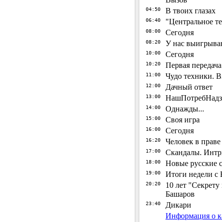
04:50
В твоих глазах
06:40
"Центральное т
08:00
Сегодня
08:20
У нас выигрыва
10:00
Сегодня
10:20
Первая передача
11:00
Чудо техники. В
12:00
Дачный ответ
13:00
НашПотребНадзо
14:00
Однажды...
15:00
Своя игра
16:00
Сегодня
16:20
Человек в прав
17:00
Скандалы. Интр
18:00
Новые русские 
19:00
Итоги недели 
20:20
10 лет "Секрету
Башаров
23:40
Дикари
Информация о 