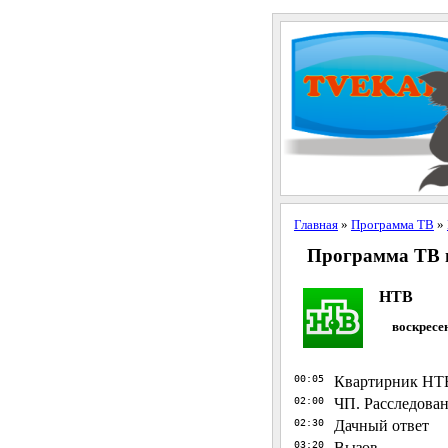
Главная
»
Программа ТВ
»
Программа ТВ н
НТВ
воскресен
00:05
Квартирник НТВ
02:00
ЧП. Расследова
02:30
Дачный ответ
03:20
Вызов