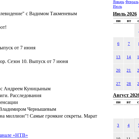
Январь
Февраль
Июль
елевидение" с Вадимом Такменевым
Июль 2026
пн
вт
ют!
6
7
ыпуск от 7 июня
13
14
р. Сезон 10. Выпуск от 7 июня
20
21
27
28
е с Андреем Куницыным
Август 202
иги. Расследования
сенсации
пн
вт
с Владимиром Чернышевым
 на миллион"! Самые громкие секреты. Марат
3
4
канале «НТВ»
10
11