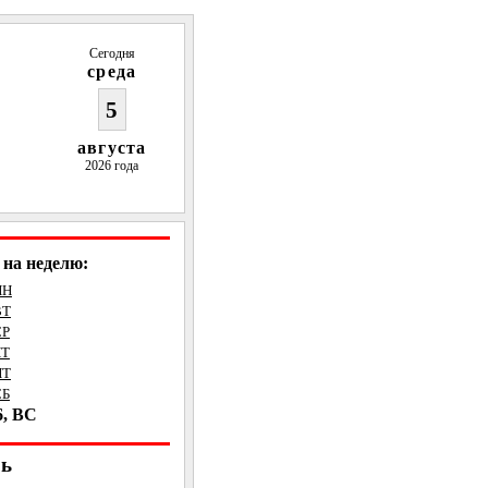
Сегодня
среда
5
августа
2026 года
на неделю:
ПН
ВТ
СР
ЧТ
ПТ
СБ
6, ВС
рь