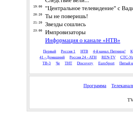
19:00
"Центральное телевидение" с Ва
20:20
Ты не поверишь!
21:20
Звезды сошлись
23:00
Импровизаторы
Информация о канале «НТВ»
Первый
Россия 1
НТВ
4-й канал. Пятница!
К
41 - Домашний
Россия 24 - АТН
REN-TV
СТС-Ур
ТВ-3
Че
ТНТ
Discovery
EuroSport
Пятый к
Программа
Телекана
TV