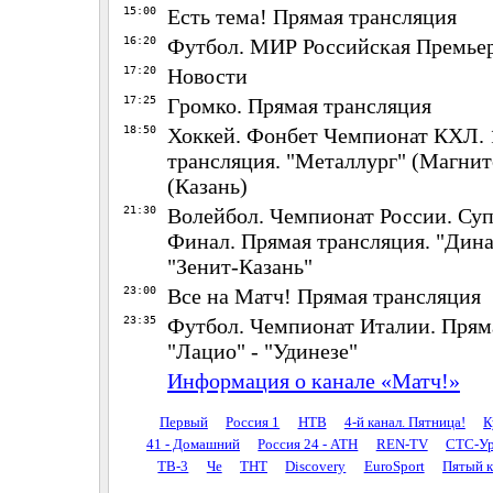
15:00
Есть тема! Прямая трансляция
16:20
Футбол. МИР Российская Премьер
17:20
Новости
17:25
Громко. Прямая трансляция
18:50
Хоккей. Фонбет Чемпионат КХЛ. 
трансляция. "Металлург" (Магнито
(Казань)
21:30
Волейбол. Чемпионат России. Су
Финал. Прямая трансляция. "Дина
"Зенит-Казань"
23:00
Все на Матч! Прямая трансляция
23:35
Футбол. Чемпионат Италии. Прям
"Лацио" - "Удинезе"
Информация о канале «Матч!»
Первый
Россия 1
НТВ
4-й канал. Пятница!
К
41 - Домашний
Россия 24 - АТН
REN-TV
СТС-Ур
ТВ-3
Че
ТНТ
Discovery
EuroSport
Пятый к