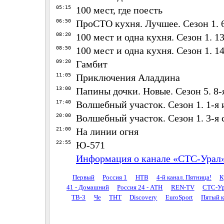
05:15
100 мест, где поесть
06:50
ПроСТО кухня. Лучшее. Сезон 1. 6
08:20
100 мест и одна кухня. Сезон 1. 1
08:50
100 мест и одна кухня. Сезон 1. 1
09:20
Гамбит
11:05
Приключения Аладдина
13:00
Папины дочки. Новые. Сезон 5. 8-я
17:40
Волшебный участок. Сезон 1. 1-я 
20:00
Волшебный участок. Сезон 1. 3-я 
21:00
На линии огня
22:55
Ю-571
Информация о канале «СТС-Урал
Первый
Россия 1
НТВ
4-й канал. Пятница!
К
41 - Домашний
Россия 24 - АТН
REN-TV
СТС-Ур
ТВ-3
Че
ТНТ
Discovery
EuroSport
Пятый к