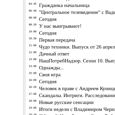
04:45
Гражданка начальница
06:40
"Центральное телевидение" с Ва
08:00
Сегодня
08:20
У нас выигрывают!
10:00
Сегодня
10:20
Первая передача
11:00
Чудо техники. Выпуск от 26 апре
12:00
Дачный ответ
13:00
НашПотребНадзор. Сезон 10. Выпу
14:00
Однажды...
15:00
Своя игра
16:00
Сегодня
16:20
Человек в праве с Андреем Куни
17:00
Скандалы. Интриги. Расследовани
18:00
Новые русские сенсации
19:00
Итоги недели с Владимиром Чер
20:20