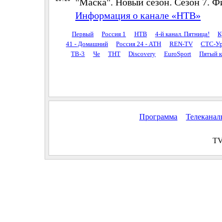
"Маска". Новый сезон. Сезон 7. Ф
Информация о канале «НТВ»
Первый
Россия 1
НТВ
4-й канал. Пятница!
К
41 - Домашний
Россия 24 - АТН
REN-TV
СТС-Ур
ТВ-3
Че
ТНТ
Discovery
EuroSport
Пятый к
Программа
Телекана
TV