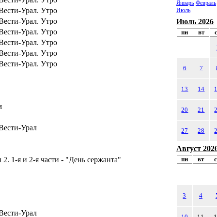
Январь
Февраль
Вести-Урал. Утро
Июль
Вести-Урал. Утро
Июль 2026
Вести-Урал. Утро
пн
вт
Вести-Урал. Утро
Вести-Урал. Утро
Вести-Урал. Утро
6
7
13
14
м
20
21
Вести-Урал
27
28
Август 202
2. 1-я и 2-я части - "День сержанта"
пн
вт
3
4
Вести-Урал
10
11