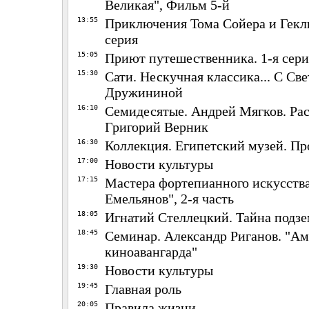
Великая", Фильм 5-й
13:55
Приключения Тома Сойера и Гекл
серия
15:05
Приют путешественника. 1-я сери
15:30
Сати. Нескучная классика... С Св
Дружининой
16:10
Семидесятые. Андрей Мягков. Ра
Григорий Верник
16:30
Коллекция. Египетский музей. Пр
17:00
Новости культуры
17:15
Мастера фортепианного искусства
Емельянов", 2-я часть
18:05
Игнатий Стеллецкий. Тайна подз
18:45
Семинар. Александр Риганов. "Ам
киноавангарда"
19:30
Новости культуры
19:45
Главная роль
20:05
Правила жизни