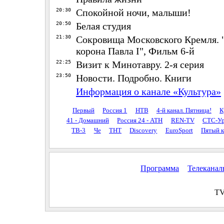
20:30
Спокойной ночи, малыши!
20:50
Белая студия
21:30
Сокровища Московского Кремля. 
корона Павла I", Фильм 6-й
22:25
Визит к Минотавру. 2-я серия
23:50
Новости. Подробно. Книги
Информация о канале «Культура»
Первый
Россия 1
НТВ
4-й канал. Пятница!
К
41 - Домашний
Россия 24 - АТН
REN-TV
СТС-Ур
ТВ-3
Че
ТНТ
Discovery
EuroSport
Пятый к
Программа
Телекана
TV