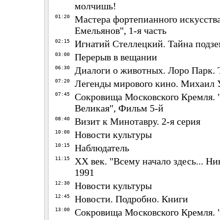
молчишь!
01:20
Мастера фортепианного искусства
Емельянов", 1-я часть
02:15
Игнатий Стеллецкий. Тайна подз
03:00
Перерыв в вещании
06:30
Диалоги о животных. Лоро Парк.
07:20
Легенды мирового кино. Михаил 
07:45
Сокровища Московского Кремля. 
Великая", Фильм 5-й
08:40
Визит к Минотавру. 2-я серия
10:00
Новости культуры
10:15
Наблюдатель
11:15
ХХ век. "Всему начало здесь... Ни
1991
12:30
Новости культуры
12:45
Новости. Подробно. Книги
13:00
Сокровища Московского Кремля. 