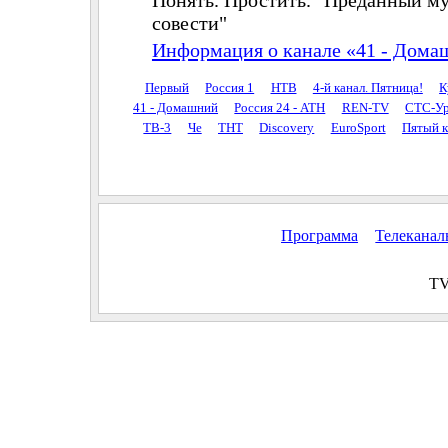
совести"
Информация о канале «41 - Дома
Первый
Россия 1
НТВ
4-й канал. Пятница!
К
41 - Домашний
Россия 24 - АТН
REN-TV
СТС-Ур
ТВ-3
Че
ТНТ
Discovery
EuroSport
Пятый к
Программа
Телекана
TV