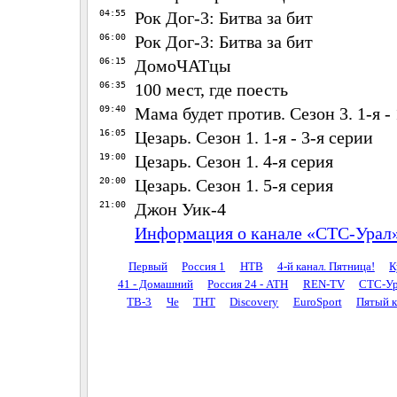
04:55
Рок Дог-3: Битва за бит
06:00
Рок Дог-3: Битва за бит
06:15
ДомоЧАТцы
06:35
100 мест, где поесть
09:40
Мама будет против. Сезон 3. 1-я -
16:05
Цезарь. Сезон 1. 1-я - 3-я серии
19:00
Цезарь. Сезон 1. 4-я серия
20:00
Цезарь. Сезон 1. 5-я серия
21:00
Джон Уик-4
Информация о канале «СТС-Урал
Первый
Россия 1
НТВ
4-й канал. Пятница!
К
41 - Домашний
Россия 24 - АТН
REN-TV
СТС-Ур
ТВ-3
Че
ТНТ
Discovery
EuroSport
Пятый к