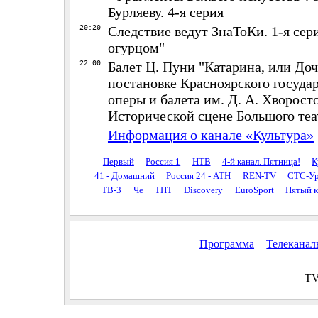
Бурляеву. 4-я серия
20:20
Следствие ведут ЗнаТоКи. 1-я сери
огурцом"
22:00
Балет Ц. Пуни "Катарина, или Доч
постановке Красноярского государ
оперы и балета им. Д. А. Хворост
Исторической сцене Большого теа
Информация о канале «Культура»
Первый
Россия 1
НТВ
4-й канал. Пятница!
К
41 - Домашний
Россия 24 - АТН
REN-TV
СТС-Ур
ТВ-3
Че
ТНТ
Discovery
EuroSport
Пятый к
Программа
Телекана
TV