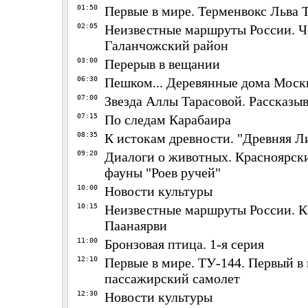
01:50
Первые в мире. Терменвокс Льва 
02:05
Неизвестные маршруты России. Че
Галанчожский район
03:00
Перерыв в вещании
06:30
Пешком... Деревянные дома Моск
07:00
Звезда Аллы Тарасовой. Рассказы
07:15
По следам Карабаира
08:35
К истокам древности. "Древняя Ли
09:20
Диалоги о животных. Красноярск
фауны "Роев ручей"
10:00
Новости культуры
10:15
Неизвестные маршруты России. К
Паанаярви
11:00
Бронзовая птица. 1-я серия
12:10
Первые в мире. ТУ-144. Первый в
пассажирский самолет
12:30
Новости культуры