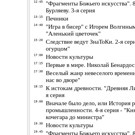
12:45
"Фрагменты Божьего искусства". 
Бурляеву. 3-я серия
13:15
Печники
14:40
"Игра в бисер" с Игорем Волгиным
"Аленький цветочек"
15:20
Следствие ведут ЗнаТоКи. 2-я сери
огурцом"
17:00
Новости культуры
17:15
Первые в мире. Николай Бенардос
17:30
Веселый жанр невеселого времени.
нас во дворе"
18:15
К истокам древности. "Древняя Лик
я серия
19:00
Вначале было дело, или История 
промышленности. 4-я серия - "Кн
кочегара до министра"
19:30
Новости культуры
19:45
"Фрагменты Божьего искусства". 