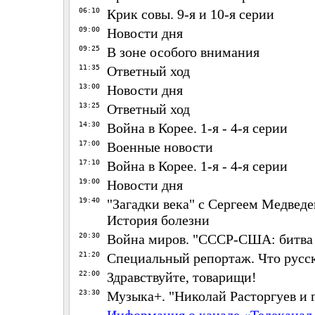
06:10
Крик совы. 9-я и 10-я серии
09:00
Новости дня
09:25
В зоне особого внимания
11:35
Ответный ход
13:00
Новости дня
13:25
Ответный ход
14:30
Война в Корее. 1-я - 4-я серии
17:00
Военные новости
17:10
Война в Корее. 1-я - 4-я серии
19:00
Новости дня
19:40
"Загадки века" с Сергеем Медведе
История болезни
20:30
Война миров. "СССР-США: битва 
21:20
Специальный репортаж. Что русс
22:00
Здравствуйте, товарищи!
23:30
Музыка+. "Николай Расторгуев и 
Информация о канале «Телеканал 