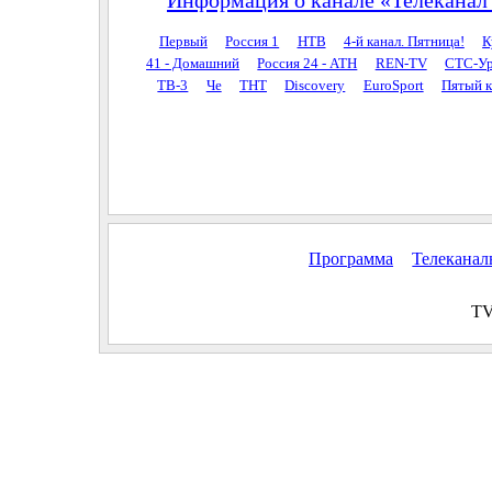
Первый
Россия 1
НТВ
4-й канал. Пятница!
К
41 - Домашний
Россия 24 - АТН
REN-TV
СТС-Ур
ТВ-3
Че
ТНТ
Discovery
EuroSport
Пятый к
Программа
Телекана
TV