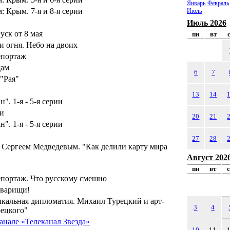
Январь
Февраль
 Крым. 7-я и 8-я серии
Июль
Июль 2026
ск от 8 мая
пн
вт
 огня. Небо на двоих
епортаж
дам
6
7
 "Рая"
13
14
". 1-я - 5-я серии
и
20
21
". 1-я - 5-я серии
27
28
с Сергеем Медведевым. "Как делили карту мира
Август 202
пн
вт
портаж. Что русскому смешно
оварищи!
кальная дипломатия. Михаил Турецкий и арт-
3
4
рецкого"
анале «Телеканал Звезда»
10
11