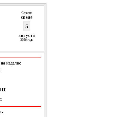
Сегодня
среда
5
августа
2026 года
на неделю:
Н
, ПТ
ВС
рь