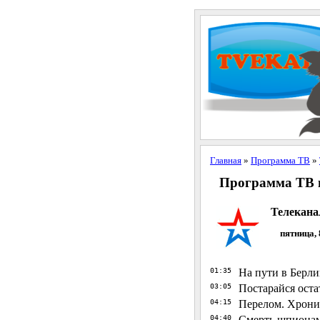
Главная
»
Программа ТВ
»
Программа ТВ н
Телекана
пятница, 
01:35
На пути в Берл
03:05
Постарайся ост
04:15
Перелом. Хрони
04:40
Смерть шпионам: