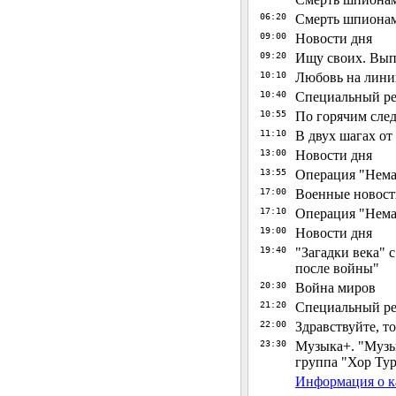
06:20
Смерть шпионам:
09:00
Новости дня
09:20
Ищу своих. Выпу
10:10
Любовь на линии
10:40
Специальный р
10:55
По горячим сле
11:10
В двух шагах от
13:00
Новости дня
13:55
Операция "Неман
17:00
Военные новост
17:10
Операция "Неман
19:00
Новости дня
19:40
"Загадки века" 
после войны"
20:30
Война миров
21:20
Специальный ре
22:00
Здравствуйте, т
23:30
Музыка+. "Музы
группа "Хор Ту
Информация о к