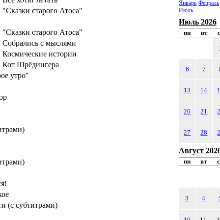
Январь
Февраль
Сказки старого Атоса"
Июль
Июль 2026
Сказки старого Атоса"
пн
вт
Собрались с мыслями
Космические истории
Кот Шрёдингера
6
7
ое утро"
13
14
ор
20
21
итрами)
27
28
Август 202
итрами)
пн
вт
я!
кое
3
4
и (с субтитрами)
10
11