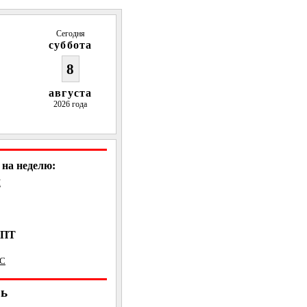
Сегодня
суббота
8
августа
2026 года
на неделю:
Н
, ПТ
ВС
рь