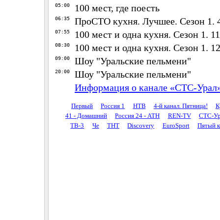
05:00
100 мест, где поесть
06:35
ПроСТО кухня. Лучшее. Сезон 1. 4
07:55
100 мест и одна кухня. Сезон 1. 11
08:30
100 мест и одна кухня. Сезон 1. 1
09:00
Шоу "Уральские пельмени"
20:00
Шоу "Уральские пельмени"
Информация о канале «СТС-Урал
Первый
Россия 1
НТВ
4-й канал. Пятница!
К
41 - Домашний
Россия 24 - АТН
REN-TV
СТС-Ур
ТВ-3
Че
ТНТ
Discovery
EuroSport
Пятый к