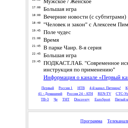
Мужское / Женское
17:00
Большая игра
18:00
Вечерние новости (с субтитрами)
18:40
"Человек и закон" с Алексеем П
19:45
Поле чудес
21:00
Время
21:45
В парке Чаир. 8-я серия
22:45
Большая игра
23:45
ПОДКАСТ.ЛАБ. "Современное иск
инструкция по применению"
Информация о канале «Первый ка
Первый
Россия 1
НТВ
4-й канал. Пятница!
К
41 - Домашний
Россия 24 - АТН
REN-TV
СТС-Ур
ТВ-3
Че
ТНТ
Discovery
EuroSport
Пятый к
Программа
Телекана