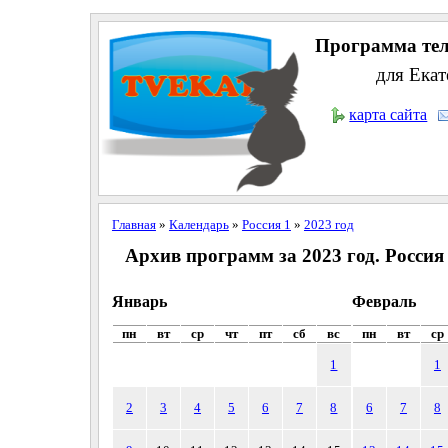
Программа тел
для Екат
карта сайта
Главная
»
Календарь
»
Россия 1
»
2023 год
Архив программ за 2023 год. Россия
Январь
Февраль
пн
вт
ср
чт
пт
сб
вс
пн
вт
ср
1
1
2
3
4
5
6
7
8
6
7
8