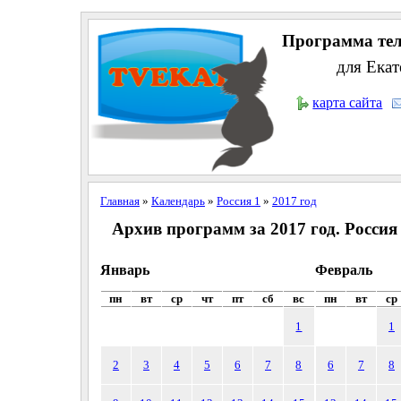
Программа тел
для Екат
карта сайта
Главная
»
Календарь
»
Россия 1
»
2017 год
Архив программ за 2017 год. Россия
Январь
Февраль
пн
вт
ср
чт
пт
сб
вс
пн
вт
ср
1
1
2
3
4
5
6
7
8
6
7
8