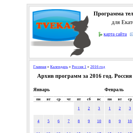
Программа тел
для Екат
карта сайта
Главная
»
Календарь
»
Россия 1
»
2016 год
Архив программ за 2016 год. Россия
Январь
Февраль
пн
вт
ср
чт
пт
сб
вс
пн
вт
ср
1
2
3
1
2
3
4
5
6
7
8
9
10
8
9
10