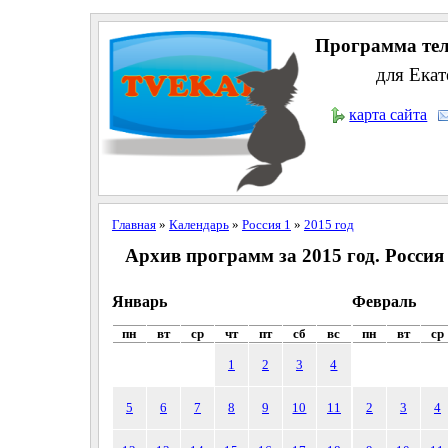
Программа тел
для Екат
карта сайта
Главная
»
Календарь
»
Россия 1
»
2015 год
Архив программ за 2015 год. Россия
Январь
Февраль
пн
вт
ср
чт
пт
сб
вс
пн
вт
ср
1
2
3
4
5
6
7
8
9
10
11
2
3
4