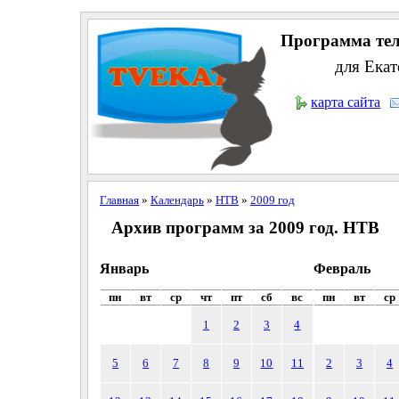
Программа тел
для Екат
карта сайта
Главная
»
Календарь
»
НТВ
»
2009 год
Архив программ за 2009 год. НТВ
Январь
Февраль
пн
вт
ср
чт
пт
сб
вс
пн
вт
ср
1
2
3
4
5
6
7
8
9
10
11
2
3
4