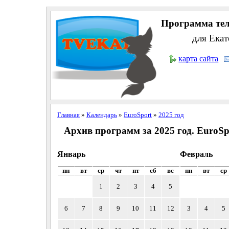
Программа тел
для Екат
карта сайта
Главная
»
Календарь
»
EuroSport
»
2025 год
Архив программ за 2025 год. EuroSp
Январь
Февраль
пн
вт
ср
чт
пт
сб
вс
пн
вт
ср
1
2
3
4
5
6
7
8
9
10
11
12
3
4
5