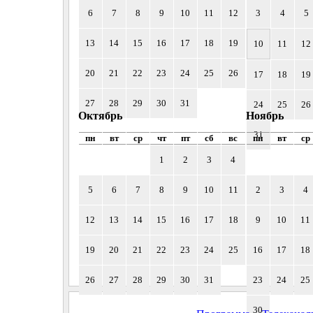
6
7
8
9
10
11
12
3
4
5
13
14
15
16
17
18
19
10
11
12
20
21
22
23
24
25
26
17
18
19
27
28
29
30
31
24
25
26
Октябрь
Ноябрь
31
пн
вт
ср
чт
пт
сб
вс
пн
вт
ср
1
2
3
4
5
6
7
8
9
10
11
2
3
4
12
13
14
15
16
17
18
9
10
11
19
20
21
22
23
24
25
16
17
18
26
27
28
29
30
31
23
24
25
30