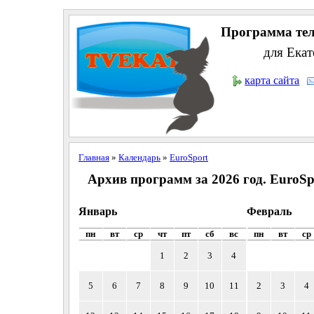
Программа тел
для Екат
карта сайта
Главная
»
Календарь
»
EuroSport
Архив программ за 2026 год. EuroSp
Январь
Февраль
пн
вт
ср
чт
пт
сб
вс
пн
вт
ср
1
2
3
4
5
6
7
8
9
10
11
2
3
4